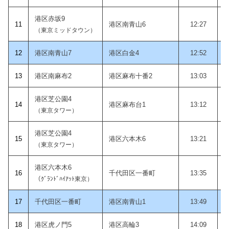
港区赤坂9
11
港区南青山6
12:27
（東京ミッドタウン）
12
港区南青山7
港区白金4
12:52
1
3
港区南麻布2
港区麻布十番2
13:03
港区芝公園4
14
港区麻布台1
13:12
（東京タワー）
港区芝公園4
15
港区六本木6
13:21
（東京タワー）
港区六本木6
1
6
千代田区一番町
13:35
（ｸﾞﾗﾝﾄﾞﾊｲｱｯﾄ東京）
1
7
千代田区一番町
港区南青山1
13:49
18
港区虎ノ門5
港区高輪3
14:09