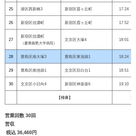
25
港区西新橋3
新宿区霞ヶ丘町
17:24
26
新宿区信濃町
新宿区霞ヶ丘町
17:52
新宿区信濃町
27
文京区大塚4
18:01
（慶應義塾大学病院）
28
豊島区南大塚3
豊島区東池袋1
18:24
29
豊島区南池袋1
文京区目白台1
18:51
30
文京区小日向4
新宿区神楽坂6
19:10
【帰庫】
19
営業回数 30回
営収
税込 36,460
円