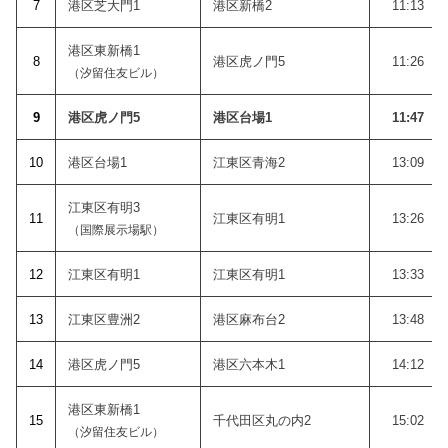
7
港区芝大門1
港区新橋2
11:13
港区東新橋1
8
港区虎ノ門5
11:26
（汐留住友ビル）
9
港区虎ノ門5
港区台場1
11:47
10
港区台場1
江東区青海2
13:09
江東区有明3
11
江東区有明1
13:26
（国際展示場駅）
12
江東区有明1
江東区有明1
13:33
1
3
江東区豊洲2
港区麻布台2
13:48
14
港区虎ノ門5
港区六本木1
14:12
港区東新橋1
15
千代田区丸の内2
15:02
（汐留住友ビル）