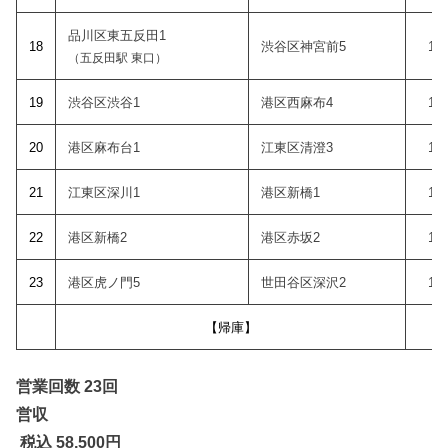
品川区東五反田1
18
渋谷区神宮前5
17:
（五反田駅 東口）
19
渋谷区渋谷1
港区西麻布4
17:
20
港区麻布台1
江東区清澄3
17:
21
江東区深川1
港区新橋1
18:
22
港区新橋2
港区赤坂2
18:
2
3
港区虎ノ門5
世田谷区深沢2
19:
【帰庫】
営業回数 23回
営収
税込 58,500
円