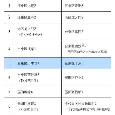
1
江東区木場2
江東区豊洲3
2
江東区豊洲2
港区虎ノ門2
港区虎ノ門2
3
台東区雷門2
（ｻﾞ･ｵｰｸﾗ･ﾄｰｷｮｰ）
台東区西浅草2
4
台東区浅草1
（墨田区向島2
経由）
※待機21分
5
台東区日本堤1
台東区千束3
台東区西浅草3
6
墨田区押上1
（TX浅草駅前）
7
墨田区緑4
墨田区横網1
墨田区横網1
千代田区神田須田町2
8
（両国駅 西口）
（千代田区神田岩本町
経
※待機10分