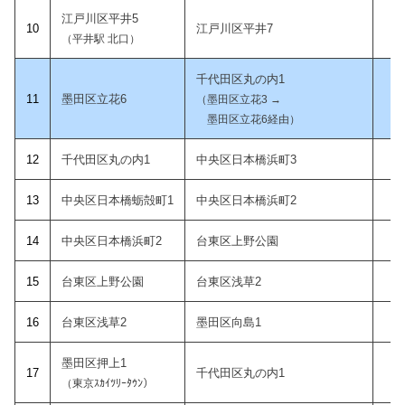
江戸川区平井5
10
江戸川区平井7
12
（平井駅 北口）
千代田区丸の内1
11
墨田区立花6
12
（墨田区立花3 →
墨田区立花6経由）
12
千代田区丸の内1
中央区日本橋浜町3
13
1
3
中央区日本橋蛎殻町1
中央区日本橋浜町2
13
14
中央区日本橋浜町2
台東区上野公園
13
15
台東区上野公園
台東区浅草2
13
1
6
台東区浅草2
墨田区向島1
14
墨田区押上1
1
7
千代田区丸の内1
14
（東京ｽｶｲﾂﾘｰﾀｳﾝ）