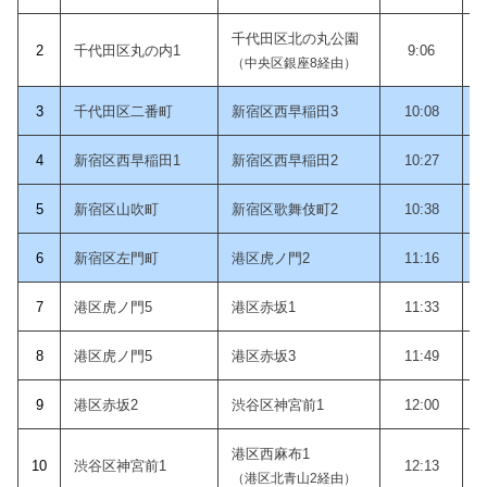
千代田区北の丸公園
2
千代田区丸の内1
9:06
（中央区銀座8経由）
3
千代田区二番町
新宿区西早稲田3
10:08
4
新宿区西早稲田1
新宿区西早稲田2
10:27
5
新宿区山吹町
新宿区歌舞伎町2
10:38
6
新宿区左門町
港区虎ノ門2
11:16
7
港区虎ノ門5
港区赤坂1
11:33
8
港区虎ノ門5
港区赤坂3
11:49
9
港区赤坂2
渋谷区神宮前1
12:00
港区西麻布1
10
渋谷区神宮前1
12:13
（港区北青山2経由）