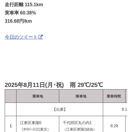
走行距離 115.1km
実車率 60.38%
316.68円/km
今日のツイート
2025年8月11日(月･祝) 雨 29℃/25℃
乗車地
降車地
乗車時間
【出庫】
8:14
江東区東陽6
千代田区丸の内1
1
8:29
（ﾎﾃﾙｲｰｽﾄ21東京）
（江東区東陽2経由）