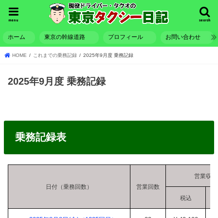
menu
search
ホーム
東京の幹線道路
プロフィール
お問い合わせ
HOME
これまでの乗務記録
2025年9月度 乗務記録
2025年9月度 乗務記録
乗務記録表
営業収入
日付（乗務回数）
営業回数
税込