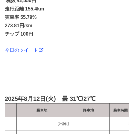
税抜 42,550円
走行距離 155.4km
実車率 55.79%
273.81円/km
チップ 100円
今日のツイート
2025年8月12日(火) 曇 31℃/27℃
乗車地
降車地
乗車時間
【出庫】
8: