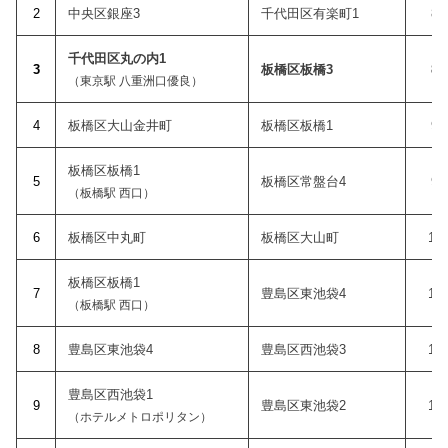
2
中央区銀座3
千代田区有楽町1
8:
千代田区丸の内1
3
板橋区板橋3
8:
（東京駅 八重洲口優良）
4
板橋区大山金井町
板橋区板橋1
9:
板橋区板橋1
5
板橋区常盤台4
9:
（板橋駅 西口）
6
板橋区中丸町
板橋区大山町
10:
板橋区板橋1
7
豊島区東池袋4
10:
（板橋駅 西口）
8
豊島区東池袋4
豊島区西池袋3
10:
豊島区西池袋1
9
豊島区東池袋2
11:
（ホテルメトロポリタン）