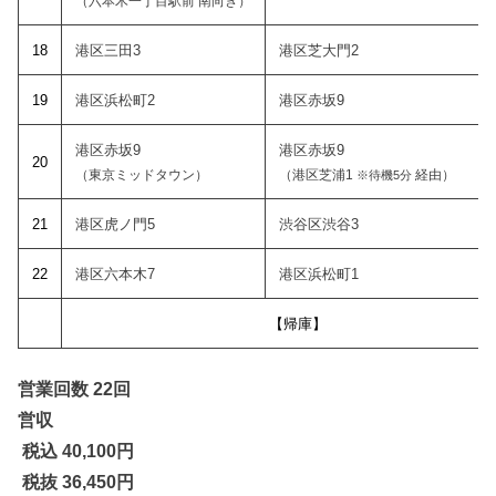
（六本木一丁目駅前 南向き）
18
港区三田3
港区芝大門2
19
港区浜松町2
港区赤坂9
港区赤坂9
港区赤坂9
20
（東京ミッドタウン）
（港区芝浦1
経由）
※待機5分
21
港区虎ノ門5
渋谷区渋谷3
22
港区六本木7
港区浜松町1
【帰庫】
営業回数 22回
営収
税込 40,100
円
税抜 36,450円