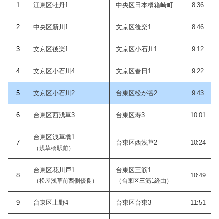
1
江東区牡丹1
中央区日本橋箱崎町
8:36
2
中央区新川1
文京区後楽1
8:46
3
文京区後楽1
文京区小石川1
9:12
4
文京区小石川4
文京区春日1
9:22
5
文京区小石川2
台東区松が谷2
9:43
6
台東区西浅草3
台東区寿3
10:01
台東区浅草橋1
7
台東区西浅草2
10:24
（浅草橋駅前）
台東区花川戸1
台東区三筋1
8
10:49
（松屋浅草前西側優良）
（台東区三筋1経由）
9
台東区上野4
台東区台東3
11:51