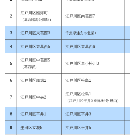
江戸川区臨海町
2
江戸川区南葛西7
9
（葛西臨海公園駅）
3
江戸川区東葛西3
10
千葉県浦安市北栄1
4
江戸川区東葛西5
江戸川区東葛西6
10
江戸川区中葛西5
5
江戸川区東小松川3
10
（葛西駅）
6
江戸川区船堀1
江戸川区松島1
10
江戸川区松島1
7
江戸川区中央2
11
（江戸川区平井5
経由）
※待機4分
8
江戸川区平井1
江戸川区平井3
11
9
墨田区立花5
江戸川区平井5
12