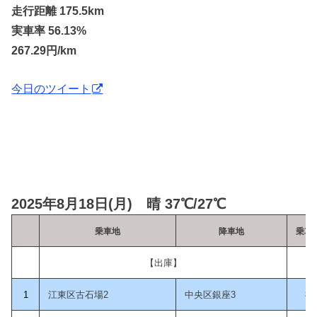
走行距離 175.5km
実車率 56.13%
267.29円/km
今日のツイート
2025年8月18日(月) 晴 37℃/27℃
乗車地
降車地
乗車
【出庫】
1
江東区古石場2
中央区銀座3
8: