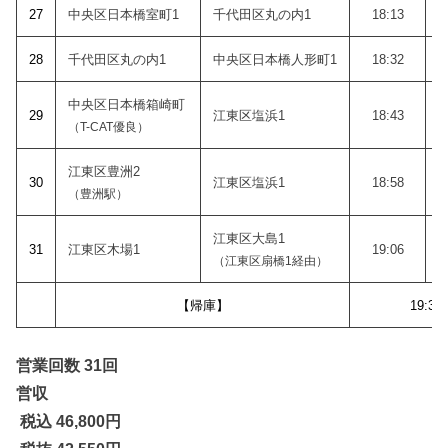
27
中央区日本橋室町1
千代田区丸の内1
18:13
28
千代田区丸の内1
中央区日本橋人形町1
18:32
中央区日本橋箱崎町
29
江東区塩浜1
18:43
（T-CAT優良）
江東区豊洲2
30
江東区塩浜1
18:58
（豊洲駅）
江東区大島1
31
江東区木場1
19:06
（江東区扇橋1経由）
【帰庫】
19:30
営業回数 31回
営収
税込 46,800
円