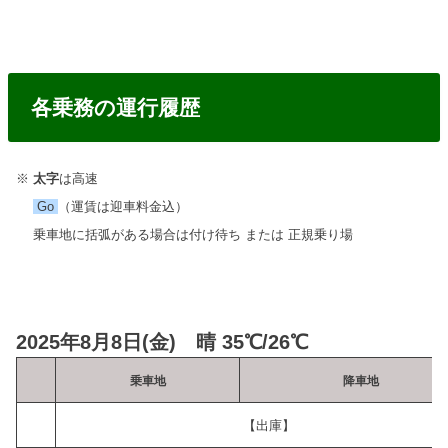
各乗務の運行履歴
※
太字
は高速
Go
（運賃は迎車料金込）
乗車地に括弧がある場合は付け待ち または 正規乗り場
2025年8月8日(金) 晴 35℃/26℃
乗車地
降車地
【出庫】