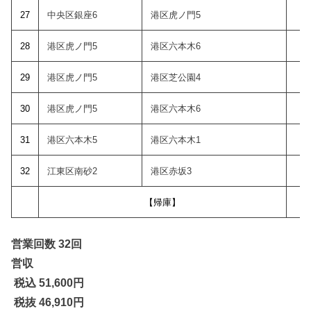
27
中央区銀座6
港区虎ノ門5
18
28
港区虎ノ門5
港区六本木6
18
29
港区虎ノ門5
港区芝公園4
18
30
港区虎ノ門5
港区六本木6
19
31
港区六本木5
港区六本木1
19
32
江東区南砂2
港区赤坂3
19
【帰庫】
営業回数 32回
営収
税込 51,600
円
税抜 46,910円