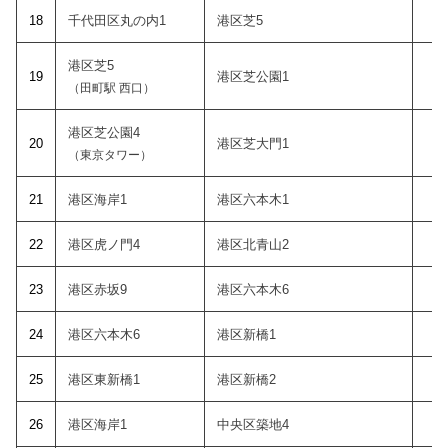
18
千代田区丸の内1
港区芝5
15
港区芝5
19
港区芝公園1
15
（田町駅 西口）
港区芝公園4
20
港区芝大門1
15
（東京タワー）
21
港区海岸1
港区六本木1
16
22
港区虎ノ門4
港区北青山2
16
23
港区赤坂9
港区六本木6
17
24
港区六本木6
港区新橋1
17
25
港区東新橋1
港区新橋2
17
26
港区海岸1
中央区築地4
17