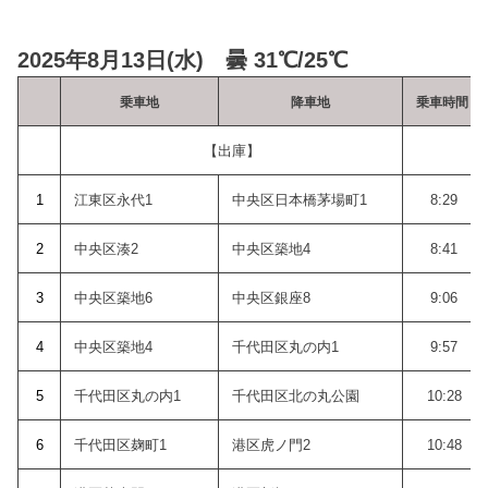
2025年8月13日(水) 曇 31℃/25℃
乗車地
降車地
乗車時間
【出庫】
8:
1
江東区永代1
中央区日本橋茅場町1
8:29
2
中央区湊2
中央区築地4
8:41
3
中央区築地6
中央区銀座8
9:06
4
中央区築地4
千代田区丸の内1
9:57
5
千代田区丸の内1
千代田区北の丸公園
10:28
6
千代田区麹町1
港区虎ノ門2
10:48