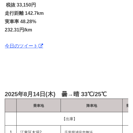
税抜 33,150円
走行距離 142.7km
実車率 48.28%
232.31円/km
今日のツイート
2025年8月14日(木) 曇→晴 33℃/25℃
乗車地
降車地
乗
【出庫】
1
江東区木場2
9
千葉県浦安市舞浜