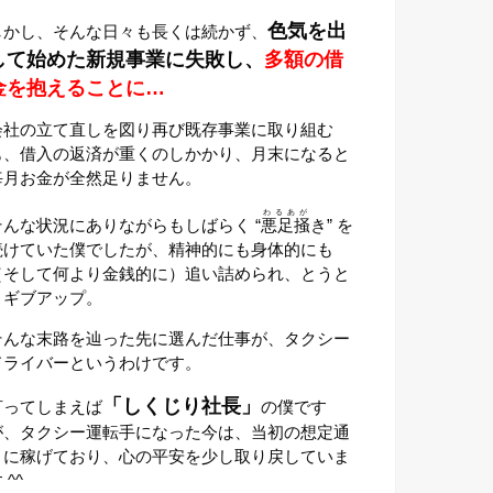
色気を出
しかし、そんな日々も長くは続かず、
して始めた新規事業に失敗し、
多額の借
金を抱えることに…
会社の立て直しを図り再び既存事業に取り組む
も、借入の返済が重くのしかかり、月末になると
毎月お金が全然足りません。
わるあが
そんな状況にありながらもしばらく “
悪足掻
き” を
続けていた僕でしたが、精神的にも身体的にも
（そして何より金銭的に）追い詰められ、とうと
うギブアップ。
そんな末路を辿った先に選んだ仕事が、タクシー
ドライバーというわけです。
「しくじり社長」
言ってしまえば
の僕です
が、タクシー運転手になった今は、当初の想定通
りに稼げており、心の平安を少し取り戻していま
 ^^