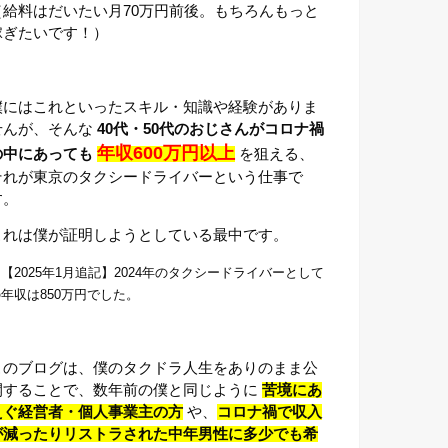
（給料はだいたい月70万円前後。もちろんもっと
稼ぎたいです！）
僕にはこれといったスキル・知識や経験がありま
せんが、そんな
40代・50代のおじさんがコロナ禍
年収600万円以上
の中にあっても
を狙える、
それが東京のタクシードライバーという仕事で
す。
これは僕が証明しようとしている最中です。
【2025年1月追記】2024年のタクシードライバーとして
年収は850万円でした。
このブログは、僕のタクドラ人生をありのまま公
開することで、数年前の僕と同じように
苦境にあ
えぐ経営者・個人事業主の方
や、
コロナ禍で収入
が減ったりリストラされた中年男性に多少でも希