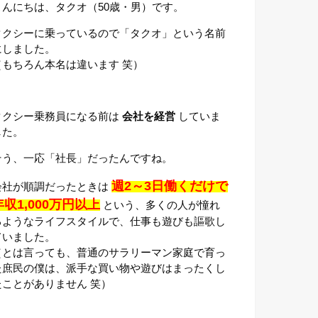
こんにちは、タクオ（50歳・男）です。
タクシーに乗っているので「タクオ」という名前
にしました。
（もちろん本名は違います 笑）
タクシー乗務員になる前は
会社を経営
していま
した。
そう、一応「社長」だったんですね。
週2～3日働くだけで
会社が順調だったときは
年収1,000万円以上
という、多くの人が憧れ
るようなライフスタイルで、仕事も遊びも謳歌し
ていました。
（とは言っても、普通のサラリーマン家庭で育っ
た庶民の僕は、派手な買い物や遊びはまったくし
たことがありません 笑）