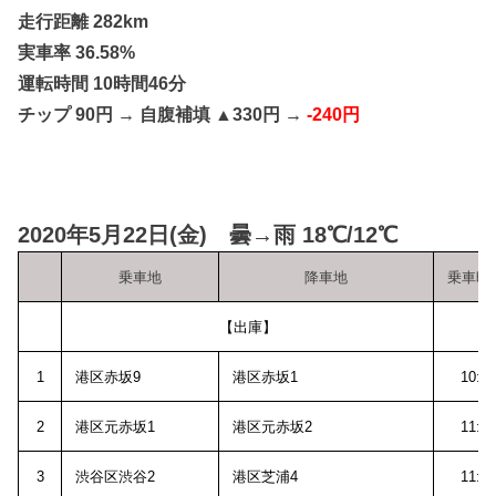
走行距離 282km
実車率 36.58%
運転時間 10時間46分
チップ 90円 → 自腹補填 ▲330円 →
-240円
2020年5月22日(金) 曇→雨 18℃/12℃
乗車地
降車地
乗車時
【出庫】
1
港区赤坂9
港区赤坂1
10:4
2
港区元赤坂1
港区元赤坂2
11:1
3
渋谷区渋谷2
港区芝浦4
11:3