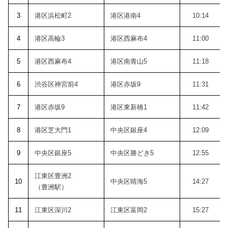
3
港区浜松町2
港区港南4
10:14
4
港区高輪3
港区西麻布4
11:00
5
港区西麻布4
港区南青山5
11:18
6
渋谷区神宮前4
港区赤坂9
11:31
7
港区赤坂9
港区東新橋1
11:42
8
港区芝大門1
中央区銀座4
12:09
9
中央区銀座5
中央区勝どき5
12:55
江東区豊洲2
10
中央区晴海5
14:27
（豊洲駅）
11
江東区深川2
江東区富岡2
15:27