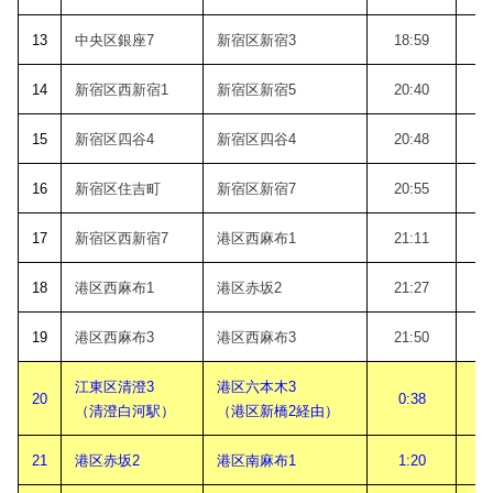
13
中央区銀座7
新宿区新宿3
18:59
1
14
新宿区西新宿1
新宿区新宿5
20:40
2
15
新宿区四谷4
新宿区四谷4
20:48
2
16
新宿区住吉町
新宿区新宿7
20:55
2
17
新宿区西新宿7
港区西麻布1
21:11
2
18
港区西麻布1
港区赤坂2
21:27
2
19
港区西麻布3
港区西麻布3
21:50
2
江東区清澄3
港区六本木3
20
0:38
（清澄白河駅）
（港区新橋2経由）
21
港区赤坂2
港区南麻布1
1:20