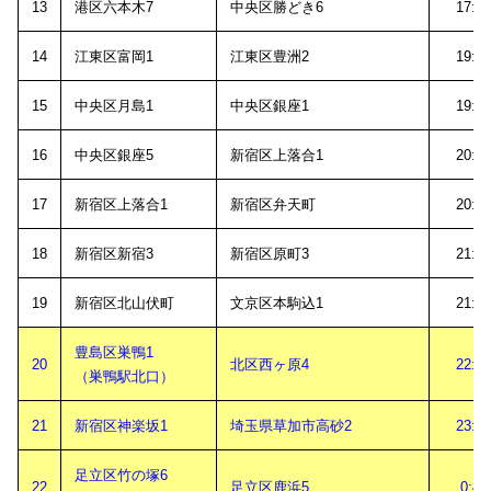
13
港区六本木7
中央区勝どき6
17:0
14
江東区富岡1
江東区豊洲2
19:2
15
中央区月島1
中央区銀座1
19:4
16
中央区銀座5
新宿区上落合1
20:0
17
新宿区上落合1
新宿区弁天町
20:3
18
新宿区新宿3
新宿区原町3
21:2
19
新宿区北山伏町
文京区本駒込1
21:3
豊島区巣鴨1
20
北区西ヶ原4
22:3
（巣鴨駅北口）
21
新宿区神楽坂1
埼玉県草加市高砂2
23:2
足立区竹の塚6
22
足立区鹿浜5
0:40