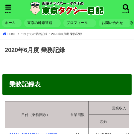
menu
search
ホーム
東京の幹線道路
プロフィール
お問い合わせ
HOME
これまでの乗務記録
2020年6月度 乗務記録
2020年6月度 乗務記録
乗務記録表
営業収入
日付（乗務回数）
営業回数
税込