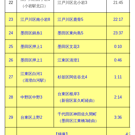
22
江戸川区北小岩3
21:45
（小岩駅北口）
23
江戸川区南小岩8
江戸川区鹿骨5
22:17
24
墨田区錦糸1
墨田区東向島5
23:37
25
墨田区押上1
墨田区文花3
0:10
26
墨田区押上1
江東区清澄1
0:46
江東区白河1
27
杉並区阿佐谷北4
1:11
（清澄白河駅）
台東区根岸3
28
中野区中野3
2:14
（新宿区富久町経由）
千代田区神田佐久間町
29
台東区上野2
3:36
（墨田区江東橋3経由）
【帰庫】
4:25