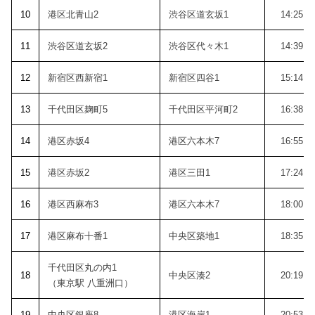
10
港区北青山2
渋谷区道玄坂1
14:25
11
渋谷区道玄坂2
渋谷区代々木1
14:39
12
新宿区西新宿1
新宿区四谷1
15:14
13
千代田区麹町5
千代田区平河町2
16:38
14
港区赤坂4
港区六本木7
16:55
15
港区赤坂2
港区三田1
17:24
16
港区西麻布3
港区六本木7
18:00
17
港区麻布十番1
中央区築地1
18:35
千代田区丸の内1
18
中央区湊2
20:19
（東京駅 八重洲口）
19
中央区銀座8
港区海岸1
20:53