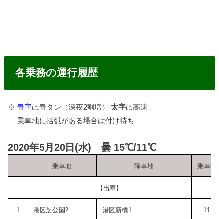
各乗務の運行履歴
※
青字
は青タン（深夜2割増）
太字
は高速
乗車地に括弧がある場合は付け待ち
2020年5月20日(水) 曇 15℃/11℃
乗車地
降車地
乗車時
【出庫】
1
港区芝公園2
港区新橋1
11:0