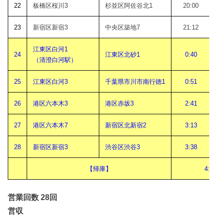
22
板橋区桜川3
杉並区阿佐谷北1
20:00
23
新宿区新宿3
中央区築地7
21:12
江東区白河1
24
江東区北砂1
0:40
（清澄白河駅）
25
江東区白河3
千葉県市川市南行徳1
0:51
26
港区六本木3
港区赤坂3
2:41
27
港区六本木7
新宿区北新宿2
3:13
28
新宿区新宿3
渋谷区渋谷3
3:38
【帰庫】
4:30
営業回数 28回
営収