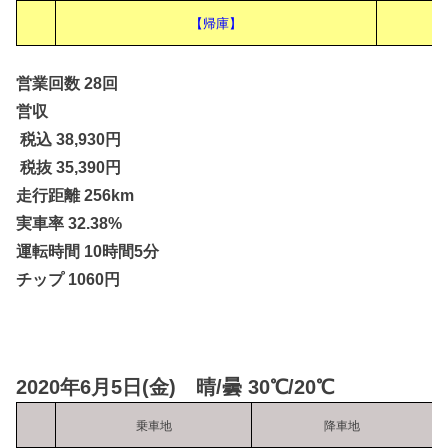
【帰庫】
4
営業回数 28回
営収
税込 38,930円
税抜 35,390円
走行距離 256km
実車率 32.38%
運転時間 10時間5分
チップ 1060円
2020年6月5日(金) 晴/曇 30℃/20℃
乗車地
降車地