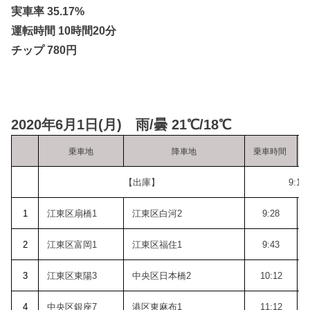
実車率 35.17%
運転時間 10時間20分
チップ 780円
2020年6月1日(月) 雨/曇 21℃/18℃
乗車地
降車地
乗車時間
【出庫】
9:18
1
江東区扇橋1
江東区白河2
9:28
2
江東区富岡1
江東区福住1
9:43
3
江東区東陽3
中央区日本橋2
10:12
4
中央区銀座7
港区東麻布1
11:12