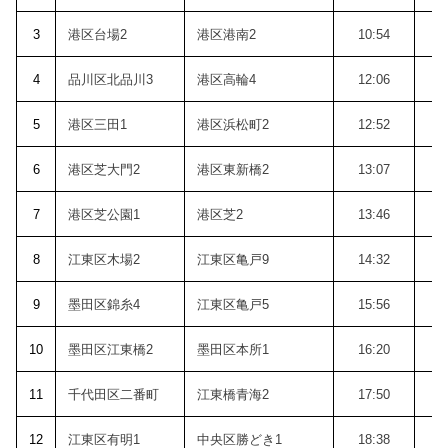
3
港区台場2
港区港南2
10:54
1
4
品川区北品川3
港区高輪4
12:06
1
5
港区三田1
港区浜松町2
12:52
1
6
港区芝大門2
港区東新橋2
13:07
1
7
港区芝公園1
港区芝2
13:46
1
8
江東区木場2
江東区亀戸9
14:32
1
9
墨田区錦糸4
江東区亀戸5
15:56
1
10
墨田区江東橋2
墨田区本所1
16:20
1
11
千代田区二番町
江東橋青海2
17:50
1
12
江東区有明1
中央区勝どき1
18:38
1