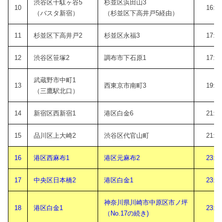
渋谷区千駄ヶ谷5
杉並区浜田山3
10
16:4
（バスタ新宿）
（杉並区下高井戸5経由）
11
杉並区下高井戸2
杉並区永福3
17:3
12
渋谷区笹塚2
調布市下石原1
17:5
武蔵野市中町1
13
西東京市南町3
19:5
（三鷹駅北口）
14
新宿区西新宿1
港区白金6
21:1
15
品川区上大崎2
渋谷区代官山町
21:3
16
港区西麻布1
港区元麻布2
23:0
17
中央区日本橋2
港区白金1
23:3
神奈川県川崎市中原区市ノ坪
18
港区白金1
23:5
（No.17の続き)