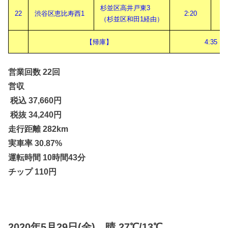
杉並区高井戸東3
22
渋谷区恵比寿西1
2:20
（杉並区和田1経由）
【帰庫】
4:35
営業回数 22回
営収
税込 37,660円
税抜 34,240円
走行距離 282km
実車率 30.87%
運転時間 10時間43分
チップ 110円
2020年5月29日(金) 晴 27℃/13℃