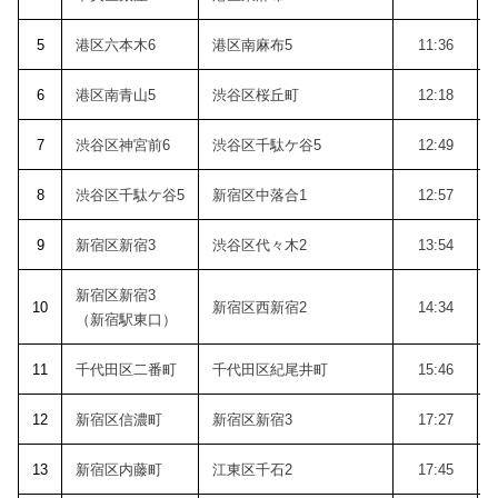
5
港区六本木6
港区南麻布5
11:36
6
港区南青山5
渋谷区桜丘町
12:18
7
渋谷区神宮前6
渋谷区千駄ケ谷5
12:49
8
渋谷区千駄ケ谷5
新宿区中落合1
12:57
9
新宿区新宿3
渋谷区代々木2
13:54
新宿区新宿3
10
新宿区西新宿2
14:34
（新宿駅東口）
11
千代田区二番町
千代田区紀尾井町
15:46
12
新宿区信濃町
新宿区新宿3
17:27
13
新宿区内藤町
江東区千石2
17:45