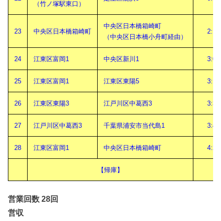
（竹ノ塚駅東口）
中央区日本橋箱崎町
23
中央区日本橋箱崎町
2:16
（中央区日本橋小舟町経由）
24
江東区富岡1
中央区新川1
3:00
25
江東区富岡1
江東区東陽5
3:18
26
江東区東陽3
江戸川区中葛西3
3:33
27
江戸川区中葛西3
千葉県浦安市当代島1
3:48
28
江東区富岡1
中央区日本橋箱崎町
4:22
【帰庫】
営業回数 28回
営収