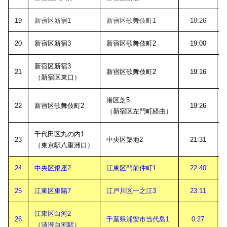
19
新宿区新宿1
新宿区歌舞伎町1
18:26
20
新宿区新宿3
新宿区歌舞伎町2
19:00
新宿区新宿3
21
新宿区歌舞伎町2
19:16
（新宿区東口）
港区芝5
22
新宿区歌舞伎町2
19:26
（新宿区左門町経由）
千代田区丸の内1
23
中央区築地2
21:31
（東京駅八重洲口）
24
中央区銀座2
江東区門前仲町1
22:40
25
江東区東陽7
江戸川区一之江3
23:11
江東区白河2
26
千葉県浦安市当代島1
0:27
（清澄白河駅）