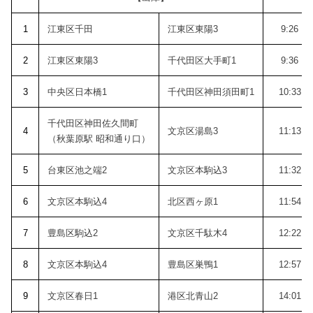
1
江東区千田
江東区東陽3
9:26
2
江東区東陽3
千代田区大手町1
9:36
3
中央区日本橋1
千代田区神田須田町1
10:33
千代田区神田佐久間町
4
文京区湯島3
11:13
（秋葉原駅 昭和通り口）
5
台東区池之端2
文京区本駒込3
11:32
6
文京区本駒込4
北区西ヶ原1
11:54
7
豊島区駒込2
文京区千駄木4
12:22
8
文京区本駒込4
豊島区巣鴨1
12:57
9
文京区春日1
港区北青山2
14:01