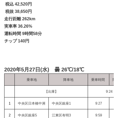
税込 42,520円
税抜 38,650円
走行距離 262km
実車率 36.26%
運転時間 9時間58分
チップ 140円
2020年5月27日(水) 曇 26℃/18℃
乗車地
降車地
乗車時間
降
【出庫】
9:24
1
中央区日本橋中洲
中央区銀座1
9:27
2
中央区銀座5
江東区有明3
9:59
1