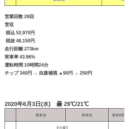
営業回数 29回
営収
税込 52,970円
税抜 48,150円
走行距離 273km
実車率 43.96%
運転時間 10時間24分
チップ 340円 → 自腹補填 ▲90円 → 250円
2020年6月3日(水) 曇 29℃/21℃
乗車地
降車地
乗車時間
【出庫】
9