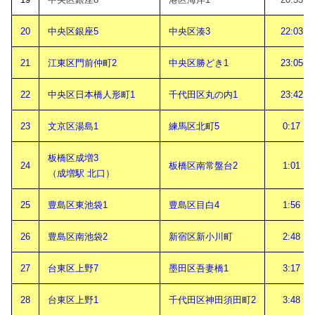
20
中央区銀座5
中央区湊3
22:03
21
江東区門前仲町2
中央区勝どき1
23:05
22
中央区日本橋人形町1
千代田区丸の内1
23:42
23
文京区湯島1
練馬区北町5
0:17
板橋区成増3
24
板橋区南常盤台2
1:01
（成増駅 北口）
25
豊島区東池袋1
豊島区目白4
1:56
26
豊島区南池袋2
新宿区新小川町
2:48
27
台東区上野7
墨田区吾妻橋1
3:17
28
台東区上野1
千代田区神田須田町2
3:48