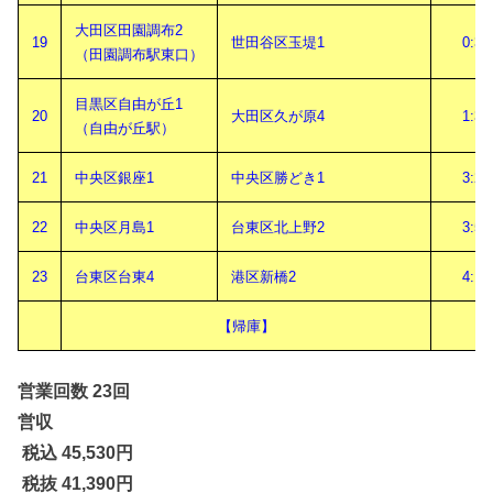
大田区田園調布2
19
世田谷区玉堤1
0:36
（田園調布駅東口）
目黒区自由が丘1
20
大田区久が原4
1:31
（自由が丘駅）
21
中央区銀座1
中央区勝どき1
3:27
22
中央区月島1
台東区北上野2
3:53
23
台東区台東4
港区新橋2
4:13
【帰庫】
営業回数 23回
営収
税込 45,530円
税抜 41,390円