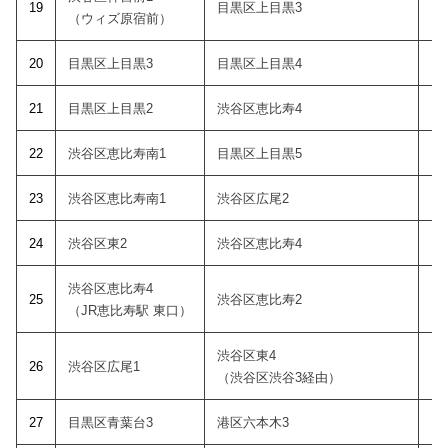
19
目黒区上目黒3
1
（ウィズ原宿前）
20
目黒区上目黒3
目黒区上目黒4
1
21
目黒区上目黒2
渋谷区恵比寿4
1
22
渋谷区恵比寿南1
目黒区上目黒5
1
23
渋谷区恵比寿南1
渋谷区広尾2
1
24
渋谷区東2
渋谷区恵比寿4
1
渋谷区恵比寿4
25
渋谷区恵比寿2
1
（JR恵比寿駅 東口）
渋谷区東4
26
渋谷区広尾1
1
（渋谷区渋谷3経由）
27
目黒区青葉台3
港区六本木3
1