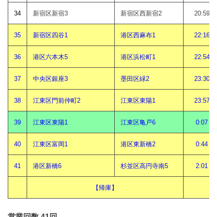
34
新宿区新宿3
新宿区西新宿2
20:59
35
新宿区四谷1
港区西麻布1
22:16
36
港区六本木5
港区浜松町1
22:54
37
中央区銀座3
墨田区緑2
23:30
38
江東区門前仲町2
江東区東陽1
23:57
39
江東区東陽1
江東区亀戸6
0:07
40
江東区富岡1
港区東新橋2
0:44
41
港区新橋6
杉並区高円寺南5
2:01
【帰庫】
営業回数 41回