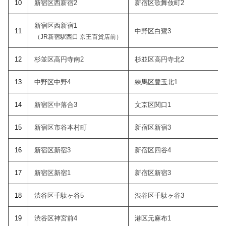
10
新宿区西新宿2
新宿区歌舞伎町2
新宿区西新宿1
11
中野区白鷺3
（JR新宿駅西口 京王百貨店前）
12
杉並区高円寺南2
杉並区高円寺北2
13
中野区中野4
練馬区豊玉北1
14
新宿区中落合3
文京区関口1
15
新宿区市谷本村町
新宿区新宿3
16
新宿区新宿3
新宿区四谷4
17
新宿区新宿1
新宿区新宿3
18
渋谷区千駄ヶ谷5
渋谷区千駄ヶ谷3
19
渋谷区神宮前4
港区元麻布1