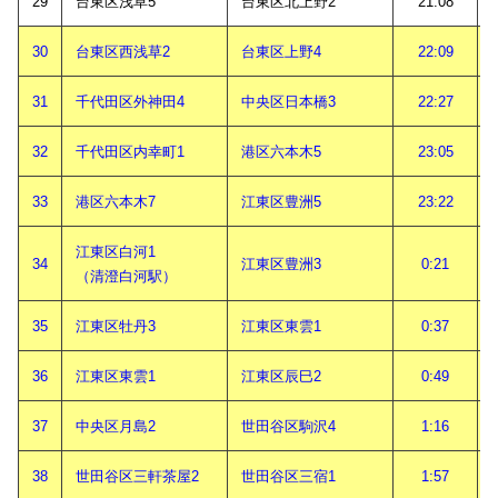
29
台東区浅草5
台東区北上野2
21:08
30
台東区西浅草2
台東区上野4
22:09
31
千代田区外神田4
中央区日本橋3
22:27
32
千代田区内幸町1
港区六本木5
23:05
33
港区六本木7
江東区豊洲5
23:22
江東区白河1
34
江東区豊洲3
0:21
（清澄白河駅）
35
江東区牡丹3
江東区東雲1
0:37
36
江東区東雲1
江東区辰巳2
0:49
37
中央区月島2
世田谷区駒沢4
1:16
38
世田谷区三軒茶屋2
世田谷区三宿1
1:57