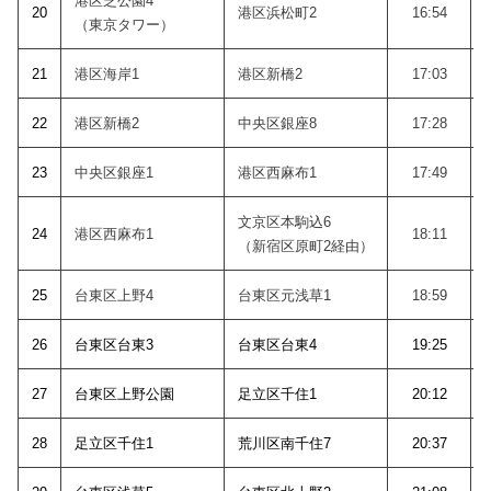
港区芝公園4
20
港区浜松町2
16:54
（東京タワー）
21
港区海岸1
港区新橋2
17:03
22
港区新橋2
中央区銀座8
17:28
23
中央区銀座1
港区西麻布1
17:49
文京区本駒込6
24
港区西麻布1
18:11
（新宿区原町2経由）
25
台東区上野4
台東区元浅草1
18:59
26
台東区台東3
台東区台東4
19:25
27
台東区上野公園
足立区千住1
20:12
28
足立区千住1
荒川区南千住7
20:37