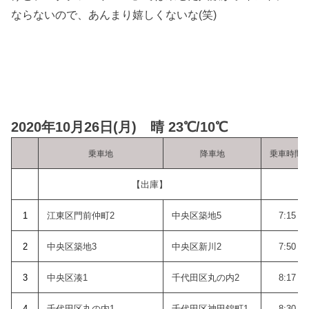
ならないので、あんまり嬉しくないな(笑)
2020年10月26日(月) 晴 23℃/10℃
乗車地
降車地
乗車時間
【出庫】
1
江東区門前仲町2
中央区築地5
7:15
2
中央区築地3
中央区新川2
7:50
3
中央区湊1
千代田区丸の内2
8:17
4
千代田区丸の内1
千代田区神田錦町1
8:30