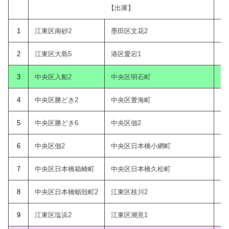
【出庫】
1
江東区南砂2
墨田区文花2
2
江東区大島5
港区愛宕1
3
中央区入船2
中央区明石町
4
中央区勝どき2
中央区豊海町
5
中央区勝どき6
中央区佃2
1
6
中央区佃2
中央区日本橋小網町
1
7
中央区日本橋箱崎町
中央区日本橋久松町
1
8
中央区日本橋蛎殻町2
江東区枝川2
1
9
江東区塩浜2
江東区潮見1
1