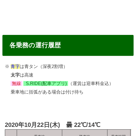
各乗務の運行履歴
※
青字
は青タン（深夜2割増）
太字
は高速
無線
S.RIDE(配車アプリ)
（運賃は迎車料金込）
乗車地に括弧がある場合は付け待ち
2020年10月22日(木) 曇 22℃/14℃