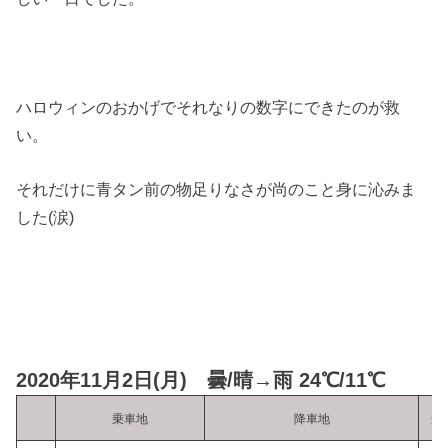
ハロウィンのおかげでそれなりの数字にできたのが救
い。
それだけに青タン前の物足りなさが尚のこと身に沁みま
した(涙)
2020年11月2日(月) 曇/晴→雨 24℃/11℃
乗車地
降車地
乗