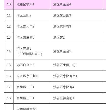
10
江東区枝川1
港区白金台4
1
11
港区三田2
港区芝公園3
1
12
港区芝大門2
港区東麻布3
1
13
港区東麻布3
港区芝2
1
港区芝浦3
14
港区白金台1
1
（JR田町駅 東口）
15
港区白金台3
渋谷区宇田川町
1
16
渋谷区宇田川町
渋谷区恵比寿南1
1
17
目黒区三田1
渋谷区恵比寿4
1
18
目黒区三田1
渋谷区神宮前1
1
渋谷区神宮前1