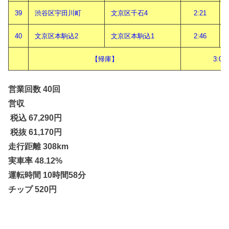
39
渋谷区宇田川町
文京区千石4
2:21
40
文京区本駒込2
文京区本駒込1
2:46
【帰庫】
3:06
営業回数 40回
営収
税込 67,290
円
税抜 61,170円
走行距離 308km
実車率 48.12%
運転時間 10時間58分
チップ 520円