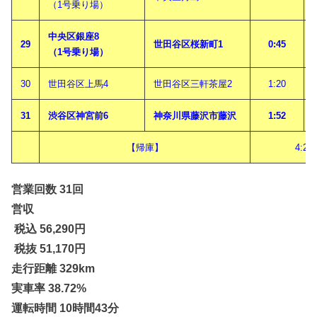
（1号乗り場）
中央区銀座8
29
世田谷区桜新町1
0:45
（1号乗り場）
30
世田谷区上馬4
世田谷区三軒茶屋2
1:20
31
渋谷区神宮前6
神奈川県藤沢市藤沢
1:52
【帰庫】
4:22
営業回数 31回
営収
税込 56,290
円
税抜 51,170円
走行距離 329km
実車率 38.72%
運転時間 10時間43分