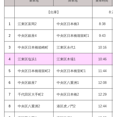
乗車地
降車地
乗車時間
【出庫】
8:27
1
江東区富岡2
中央区日本橋3
8:38
2
中央区銀座4
中央区日本橋堀留町1
9:43
3
中央区日本橋箱崎町
江東区永代1
10:16
4
江東区塩浜1
江東区木場1
10:46
5
中央区日本橋堀留町2
中央区日本橋室町1
11:44
6
中央区銀座7
中央区八重洲1
12:08
7
千代田区大手町2
中央区日本橋2
12:29
8
中央区八重洲2
港区虎ノ門2
12:44