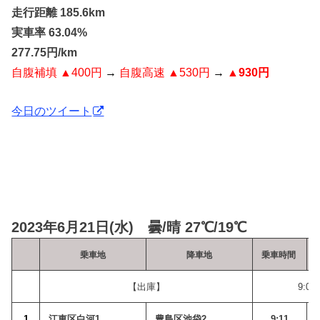
走行距離 185.6km
実車率 63.04%
277.75円/km
自腹補填 ▲4
00円
→
自腹高速 ▲530円
→
▲930円
今日のツイート
2023年6月21日(水) 曇/晴 27℃/19℃
乗車地
降車地
乗車時間
【出庫】
9:03
1
江東区白河1
豊島区池袋2
9:11