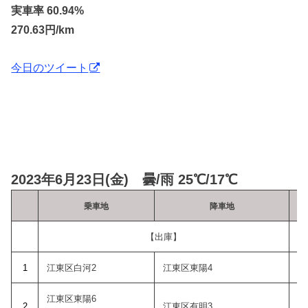
実車率 60.94%
270.63円/km
今日のツイート
2023年6月23日(金) 曇/雨 25℃/17℃
乗車地
降車地
乗
【出庫】
1
江東区白河2
江東区東陽4
江東区東陽6
2
江東区有明3