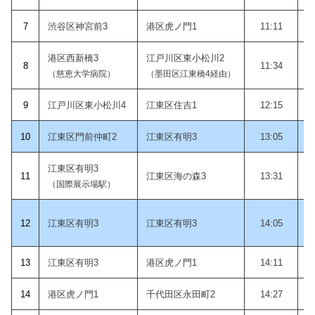
7
渋谷区神宮前3
港区虎ノ門1
11:11
港区西新橋3
江戸川区東小松川2
8
11:34
（慈恵大学病院）
（墨田区江東橋4経由）
9
江戸川区東小松川4
江東区住吉1
12:15
10
江東区門前仲町2
江東区有明3
13:05
江東区有明3
11
江東区海の森3
13:31
（国際展示場駅）
12
江東区有明3
江東区有明3
14:05
1
3
江東区有明3
港区虎ノ門1
14:11
14
港区虎ノ門1
千代田区永田町2
14:27