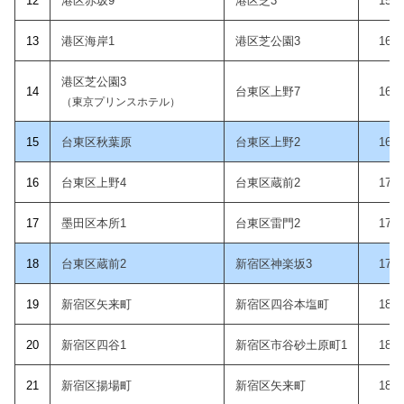
12
港区赤坂9
港区芝3
15:2
1
3
港区海岸1
港区芝公園3
16:0
港区芝公園3
14
台東区上野7
16:1
（東京プリンスホテル）
15
台東区秋葉原
台東区上野2
16:5
1
6
台東区上野4
台東区蔵前2
17:1
1
7
墨田区本所1
台東区雷門2
17:2
18
台東区蔵前2
新宿区神楽坂3
17:3
19
新宿区矢来町
新宿区四谷本塩町
18:0
20
新宿区四谷1
新宿区市谷砂土原町1
18:1
21
新宿区揚場町
新宿区矢来町
18:3