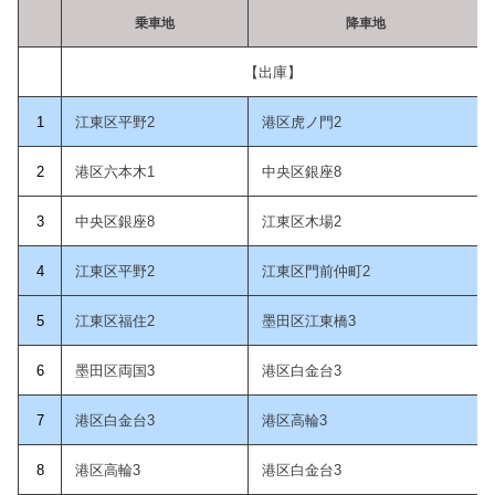
乗車地
降車地
【出庫】
1
江東区平野2
港区虎ノ門2
2
港区六本木1
中央区銀座8
3
中央区銀座8
江東区木場2
4
江東区平野2
江東区門前仲町2
5
江東区福住2
墨田区江東橋3
6
墨田区両国3
港区白金台3
7
港区白金台3
港区高輪3
8
港区高輪3
港区白金台3