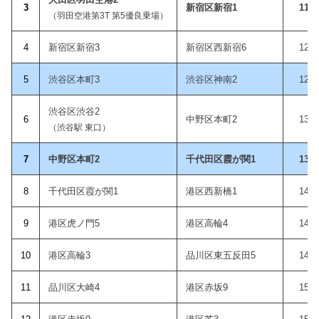
3
新宿区新宿1
11:5
（羽田空港第3T 第5優良乗場）
4
新宿区新宿3
新宿区西新宿6
12:3
5
渋谷区本町3
渋谷区神南2
12:5
渋谷区渋谷2
6
中野区本町2
13:2
（渋谷駅 東口）
7
中野区本町2
千代田区霞が関1
13:5
8
千代田区霞が関1
港区西新橋1
14:2
9
港区虎ノ門5
港区高輪4
14:4
10
港区高輪3
品川区東五反田5
14:5
11
品川区大崎4
港区赤坂9
15:0