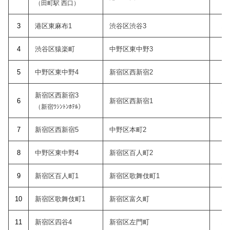
（田町駅 西口）
3
港区東麻布1
渋谷区渋谷3
10
4
渋谷区猿楽町
中野区東中野3
10
5
中野区東中野4
新宿区西新宿2
11
新宿区西新宿3
6
新宿区西新宿1
11
（新宿ﾜｼﾝﾄﾝﾎﾃﾙ）
7
新宿区西新宿5
中野区本町2
11
8
中野区東中野4
新宿区百人町2
11
9
新宿区百人町1
新宿区歌舞伎町1
12
10
新宿区歌舞伎町1
新宿区富久町
12
11
新宿区四谷4
新宿区左門町
12