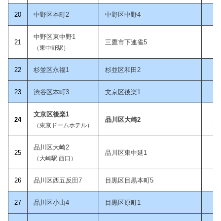
20
中野区本町2
中野区中野4
15
中野区東中野1
21
三鷹市下連雀5
15
（東中野駅）
22
杉並区永福1
杉並区和田2
16
23
渋谷区本町3
文京区後楽1
17
文京区後楽1
24
品川区大崎2
17
（東京ドームホテル）
品川区大崎2
25
品川区東中延1
18
（大崎駅 西口）
26
品川区西五反田7
目黒区目黒本町5
18
2
7
品川区小山4
目黒区原町1
18