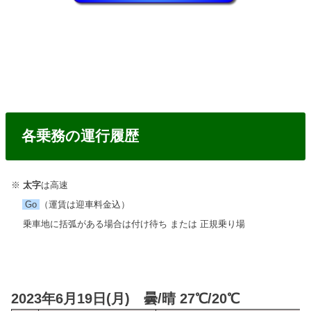
各乗務の運行履歴
※
太字
は高速
Go
（運賃は迎車料金込）
乗車地に括弧がある場合は付け待ち または 正規乗り場
2023年6月19日(月) 曇/晴 27℃/20℃