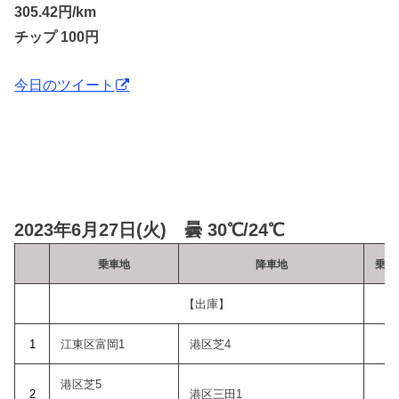
305.42円/km
チップ 100円
今日のツイート
2023年6月27日(火) 曇 30℃/24℃
乗車地
降車地
乗車
【出庫】
1
江東区富岡1
港区芝4
9:
港区芝5
2
港区三田1
9: