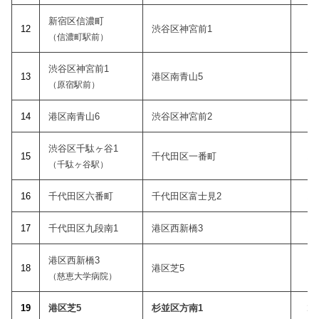
新宿区信濃町
12
渋谷区神宮前1
12
（信濃町駅前）
渋谷区神宮前1
1
3
港区南青山5
12
（原宿駅前）
14
港区南青山6
渋谷区神宮前2
12
渋谷区千駄ヶ谷1
15
千代田区一番町
13
（千駄ヶ谷駅）
1
6
千代田区六番町
千代田区富士見2
13
1
7
千代田区九段南1
港区西新橋3
13
港区西新橋3
18
港区芝5
14
（慈恵大学病院）
19
港区芝5
杉並区方南1
14