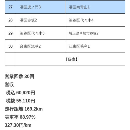
2
7
港区虎ノ門3
港区南青山1
28
港区赤坂2
渋谷区代々木4
29
渋谷区代々木3
埼玉県草加市谷塚2
30
台東区浅草2
江東区毛利1
【帰庫】
営業回数 30回
営収
税込 60,620
円
税抜 55,110円
走行距離 169.2km
実車率 68.97%
327.30円/km