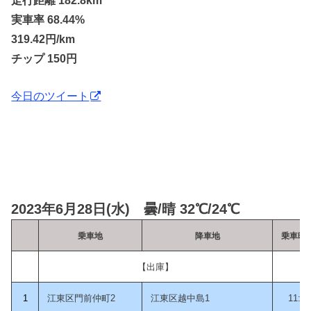
実車率 68.44%
319.42円/km
チップ 150円
今日のツイート
2023年6月28日(水) 曇/晴 32℃/24℃
乗車地
降車地
乗車時
【出庫】
1
江東区門前仲町2
江東区越中島1
11:22