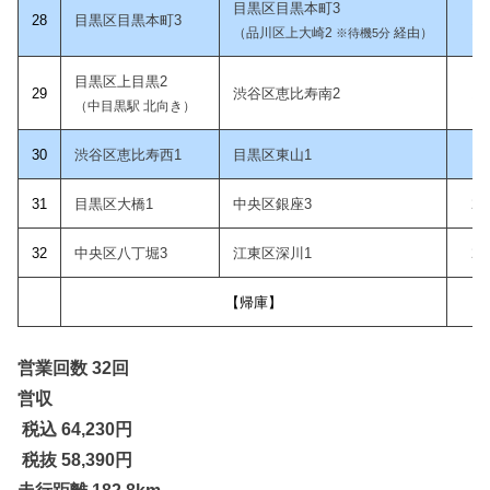
目黒区目黒本町3
28
目黒区目黒本町3
19
（品川区上大崎2
経由）
※待機5分
目黒区上目黒2
29
渋谷区恵比寿南2
19
（中目黒駅 北向き）
30
渋谷区恵比寿西1
目黒区東山1
19
31
目黒区大橋1
中央区銀座3
20
32
中央区八丁堀3
江東区深川1
20
【帰庫】
営業回数 32回
営収
税込 64,230
円
税抜 58,390円
走行距離 182.8km