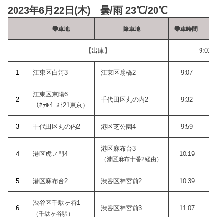
2023年6月22日(木) 曇/雨 23℃/20℃
乗車地
降車地
乗車時間
【出庫】
9:01
1
江東区白河3
江東区扇橋2
9:07
江東区東陽6
2
千代田区丸の内2
9:32
（ﾎﾃﾙｲｰｽﾄ21東京）
3
千代田区丸の内2
港区芝公園4
9:59
港区麻布台3
4
港区虎ノ門4
10:19
（港区麻布十番2経由）
5
港区麻布台2
渋谷区神宮前2
10:39
渋谷区千駄ヶ谷1
6
渋谷区神宮前3
11:07
（千駄ヶ谷駅）