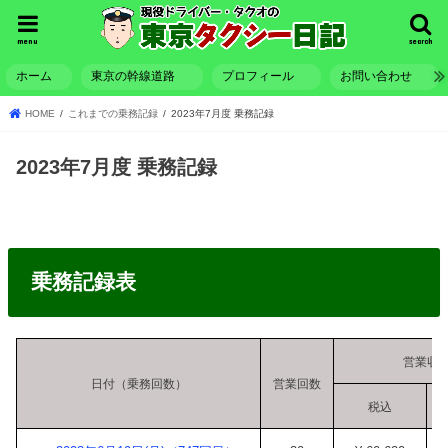
menu
search
ホーム
東京の幹線道路
プロフィール
お問い合わせ
HOME
これまでの乗務記録
2023年7月度 乗務記録
2023年7月度 乗務記録
乗務記録表
営業収
日付（乗務回数）
営業回数
税込