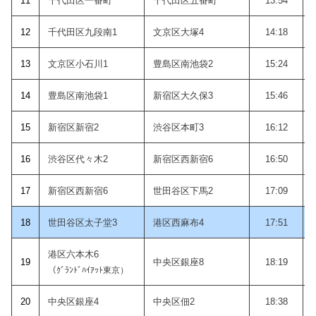
11
千代田区一番町
千代田区五番町
13:54
12
千代田区九段南1
文京区大塚4
14:18
1
3
文京区小石川1
豊島区南池袋2
15:24
14
豊島区南池袋1
新宿区大久保3
15:46
15
新宿区新宿2
渋谷区本町3
16:12
1
6
渋谷区代々木2
新宿区西新宿6
16:50
1
7
新宿区西新宿6
世田谷区下馬2
17:09
18
世田谷区太子堂3
港区西麻布4
17:51
港区六本木6
19
中央区銀座8
18:19
（ｸﾞﾗﾝﾄﾞﾊｲｱｯﾄ東京）
20
中央区銀座4
中央区佃2
18:38