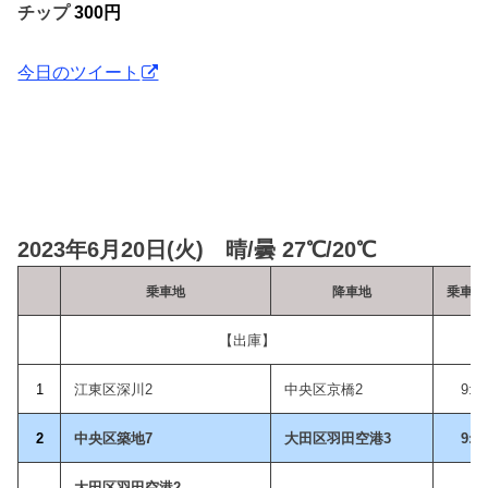
チップ
300円
今日のツイート
2023年6月20日(火) 晴/曇 27℃/20℃
乗車地
降車地
乗車
【出庫】
1
江東区深川2
中央区京橋2
9:2
2
中央区築地7
大田区羽田空港3
9:5
大田区羽田空港2