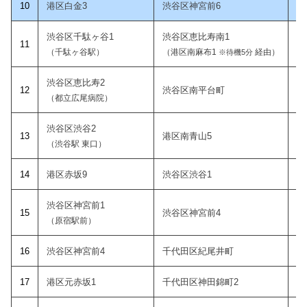
10
港区白金3
渋谷区神宮前6
渋谷区千駄ヶ谷1
渋谷区恵比寿南1
11
（千駄ヶ谷駅）
（港区南麻布1
経由）
※待機5分
渋谷区恵比寿2
12
渋谷区南平台町
（都立広尾病院）
渋谷区渋谷2
1
3
港区南青山5
（渋谷駅 東口）
14
港区赤坂9
渋谷区渋谷1
渋谷区神宮前1
15
渋谷区神宮前4
（原宿駅前）
1
6
渋谷区神宮前4
千代田区紀尾井町
1
7
港区元赤坂1
千代田区神田錦町2