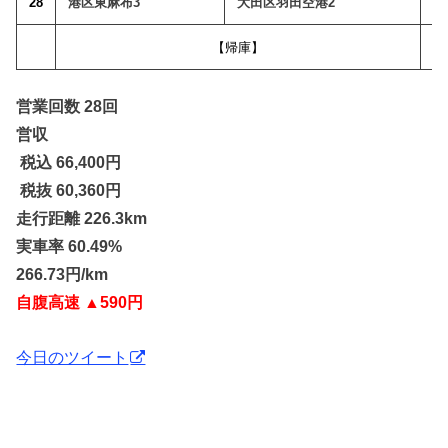
28
港区東麻布3
大田区羽田空港2
【帰庫】
営業回数 28回
営収
税込 66,400
円
税抜 60,360円
走行距離 226.3km
実車率 60.49%
266.73円/km
自腹高速 ▲590円
今日のツイート