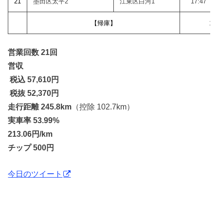
21
墨田区太平2
江東区白河1
17:47
【帰庫】
18
営業回数 21回
営収
税込 57,610
円
税抜 52,370円
走行距離 245.8km
（控除 102.7km）
実車率 53.99%
213.06円/km
チップ 500円
今日のツイート