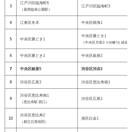
江戸川区臨海町6
3
江戸川区臨海町3
（葛西臨海公園駅）
4
江東区冬木
中央区晴海1
中央区勝どき1
5
中央区勝どき1
（中央区月島3
経由）
※待機7分
6
中央区勝どき1
中央区銀座2
7
中央区銀座5
渋谷区渋谷2
8
渋谷区広尾3
渋谷区恵比寿南1
渋谷区恵比寿南1
9
渋谷区広尾1
（恵比寿駅 西口）
渋谷区恵比寿2
10
港区白金1
（都立広尾病院）