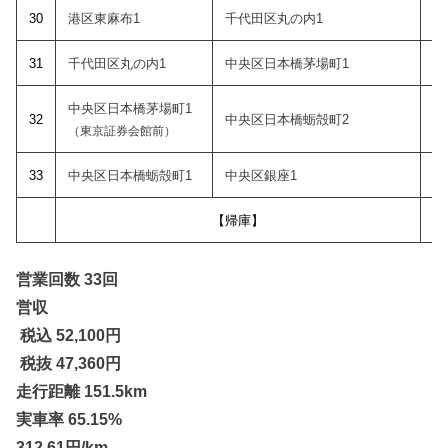
30
港区東麻布1
千代田区丸の内1
31
千代田区丸の内1
中央区日本橋茅場町1
中央区日本橋茅場町1
32
中央区日本橋蛎殻町2
（東京証券会館前）
33
中央区日本橋蛎殻町1
中央区銀座1
【帰庫】
営業回数 33回
営収
税込 52,100
円
税抜 47,360円
走行距離 151.5km
実車率 65.15%
312.61円/km