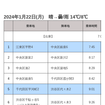
2024年1月22日(月) 晴→曇/雨 14℃/8℃
乗車地
降車地
乗車時間
【出庫】
7:05
1
江東区平野4
中央区銀座6
7:45
2
中央区新富2
中央区新川2
8:17
3
中央区湊2
中央区築地5
8:29
4
中央区銀座5
千代田区霞が関3
8:42
5
千代田区平河町2
渋谷区代々木2
9:01
渋谷区千駄ヶ谷5
6
渋谷区代々木3
9:26
（バスタ新宿優良）