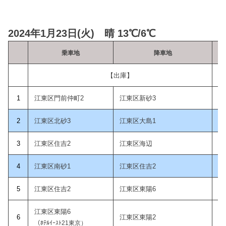
2024年1月23日(火) 晴 13℃/6℃
乗車地
降車地
乗
【出庫】
1
江東区門前仲町2
江東区新砂3
2
江東区北砂3
江東区大島1
3
江東区住吉2
江東区海辺
4
江東区南砂1
江東区住吉2
5
江東区住吉2
江東区東陽6
江東区東陽6
6
江東区東陽2
（ﾎﾃﾙｲｰｽﾄ21東京）