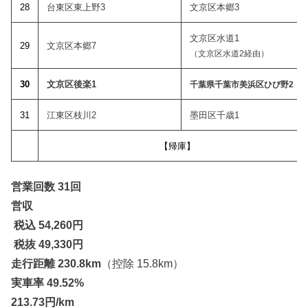
28
台東区東上野3
文京区本郷3
文京区水道1
29
文京区本郷7
（文京区水道2経由）
30
文京区後楽1
千葉県千葉市美浜区ひび野2
31
江東区枝川2
墨田区千歳1
【帰庫】
営業回数 31回
営収
税込 54,260
円
税抜 49,330円
走行距離 230.8km
（控除 15.8km）
実車率 49.52%
213.73円/km