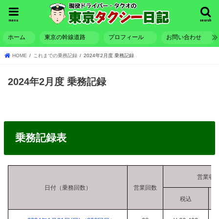
menu
search
ホーム
東京の幹線道路
プロフィール
お問い合わせ
HOME
これまでの乗務記録
2024年2月度 乗務記録
2024年2月度 乗務記録
乗務記録表
営業収
日付（乗務回数）
営業回数
税込