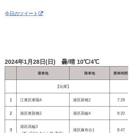
今日のツイート
2024年1月28日(日) 曇/晴 10℃/4℃
乗車地
降車地
乗車時間
【出庫】
7:
1
江東区東陽4
港区新橋2
7:29
2
港区東新橋2
港区高輪4
8:20
港区高輪3
3
港区麻布台1
8:47