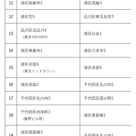
1
1
港区南麻布2
港区高輪3
12
港区芝5
品川区東五反田3
品川区北品川4
1
3
港区白金1
（東京ﾏﾘｵｯﾄﾎﾃﾙ）
14
港区東麻布1
港区六本木5
港区赤坂9
15
港区赤坂5
（東京ミッドタウン）
1
6
港区赤坂2
千代田区丸の内2
1
7
千代田区丸の内3
千代田区霞が関1
千代田区内幸町2
18
港区東新橋1
（飯野ビル前）
港区西新橋3
19
千代田区丸の内1