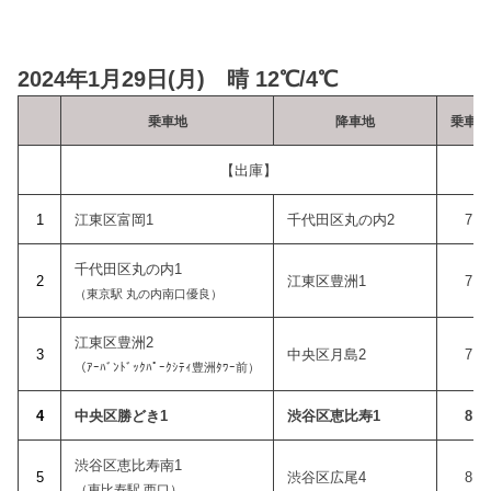
2024年1月29日(月) 晴 12℃/4℃
乗車地
降車地
乗車
【出庫】
1
江東区富岡1
千代田区丸の内2
7:2
千代田区丸の内1
2
江東区豊洲1
7:4
（東京駅 丸の内南口優良）
江東区豊洲2
3
中央区月島2
7:5
（ｱｰﾊﾞﾝﾄﾞｯｸﾊﾟｰｸｼﾃｨ豊洲ﾀﾜｰ前）
4
中央区勝どき1
渋谷区恵比寿1
8:2
渋谷区恵比寿南1
5
渋谷区広尾4
8:5
（恵比寿駅 西口）