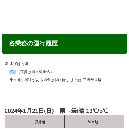
各乗務の運行履歴
※
太字
は高速
Go
（運賃は迎車料金込）
乗車地に括弧がある場合は付け待ち または 正規乗り場
2024年1月21日(日) 雨→曇/晴 13℃/5℃
乗車地
降車地
乗