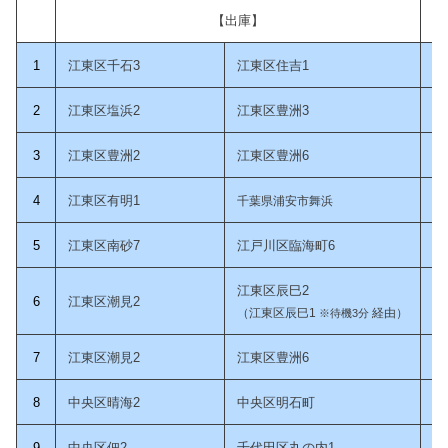
【出庫】
1
江東区千石3
江東区住吉1
2
江東区塩浜2
江東区豊洲3
3
江東区豊洲2
江東区豊洲6
4
江東区有明1
千葉県浦安市舞浜
5
江東区南砂7
江戸川区臨海町6
江東区辰巳2
6
江東区潮見2
（江東区辰巳1
経由）
※待機3分
7
江東区潮見2
江東区豊洲6
8
中央区晴海2
中央区明石町
9
中央区佃2
千代田区丸の内1