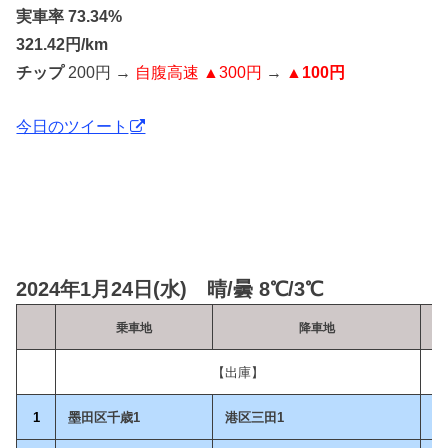
実車率 73.34%
321.42円/km
チップ
200円 →
自腹高速 ▲300円
→
▲100円
今日のツイート
2024年1月24日(水) 晴/曇 8℃/3℃
乗車地
降車地
乗
【出庫】
1
墨田区千歳1
港区三田1