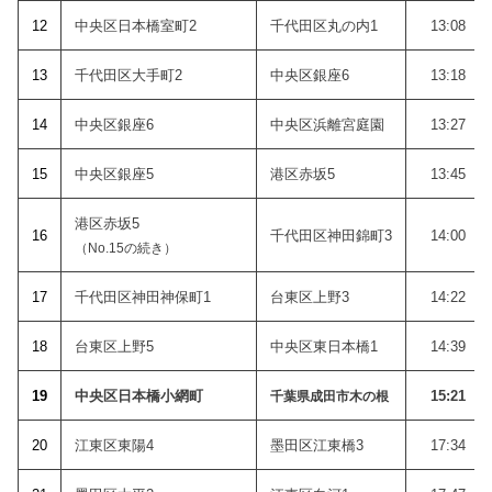
12
中央区日本橋室町2
千代田区丸の内1
13:08
1
3
千代田区大手町2
中央区銀座6
13:18
14
中央区銀座6
中央区浜離宮庭園
13:27
15
中央区銀座5
港区赤坂5
13:45
港区赤坂5
1
6
千代田区神田錦町3
14:00
（No.15の続き）
1
7
千代田区神田神保町1
台東区上野3
14:22
18
台東区上野5
中央区東日本橋1
14:39
19
中央区日本橋小網町
15:21
千葉県成田市木の根
20
江東区東陽4
墨田区江東橋3
17:34