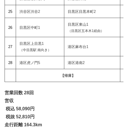
2
5
渋谷区渋谷2
目黒区目黒本町2
目黒区東山1
26
目黒区中町1
（目黒区五本木1経由）
目黒区上目黒1
27
港区麻布台1
（中目黒駅 南向き）
28
港区虎ノ門5
港区港南2
【帰庫】
営業回数 28回
営収
税込 58,090
円
税抜 52,810円
走行距離 164.3km