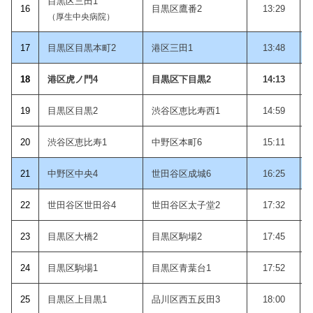
目黒区三田1
1
6
目黒区鷹番2
13:29
（厚生中央病院）
1
7
目黒区目黒本町2
港区三田1
13:48
18
港区虎ノ門4
目黒区下目黒2
14:13
19
目黒区目黒2
渋谷区恵比寿西1
14:59
20
渋谷区恵比寿1
中野区本町6
15:11
21
中野区中央4
世田谷区成城6
16:25
22
世田谷区世田谷4
世田谷区太子堂2
17:32
23
目黒区大橋2
目黒区駒場2
17:45
24
目黒区駒場1
目黒区青葉台1
17:52
2
5
目黒区上目黒1
品川区西五反田3
18:00