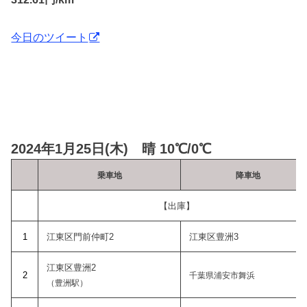
今日のツイート
2024年1月25日(木) 晴 10℃/0℃
乗車地
降車地
【出庫】
1
江東区門前仲町2
江東区豊洲3
江東区豊洲2
2
千葉県浦安市舞浜
（豊洲駅）