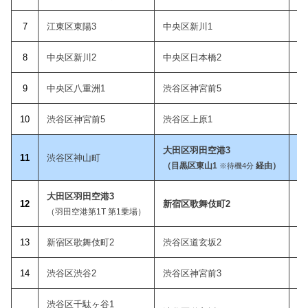
7
江東区東陽3
中央区新川1
8
中央区新川2
中央区日本橋2
9
中央区八重洲1
渋谷区神宮前5
10
渋谷区神宮前5
渋谷区上原1
大田区羽田空港3
11
渋谷区神山町
（目黒区東山1
経由）
※待機4分
大田区羽田空港3
12
新宿区歌舞伎町2
（羽田空港第1T 第1乗場）
1
3
新宿区歌舞伎町2
渋谷区道玄坂2
14
渋谷区渋谷2
渋谷区神宮前3
渋谷区千駄ヶ谷1