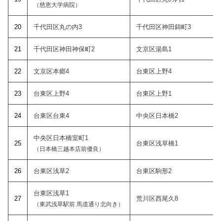
（慈恵大学病院）
20
千代田区丸の内3
千代田区神田錦町3
21
千代田区神田神保町2
文京区湯島1
22
文京区本郷4
台東区上野4
23
台東区上野4
台東区上野1
24
台東区台東4
中央区日本橋2
中央区日本橋室町1
2
5
台東区浅草橋1
（日本橋三越本店前優良）
26
台東区浅草2
台東区駒形2
台東区浅草1
27
荒川区西尾久8
（東武浅草駅前 馬道通り北向き）