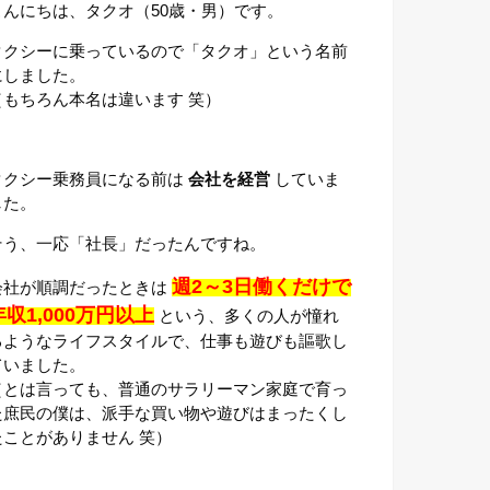
こんにちは、タクオ（50歳・男）です。
タクシーに乗っているので「タクオ」という名前
にしました。
（もちろん本名は違います 笑）
タクシー乗務員になる前は
会社を経営
していま
した。
そう、一応「社長」だったんですね。
週2～3日働くだけで
会社が順調だったときは
年収1,000万円以上
という、多くの人が憧れ
るようなライフスタイルで、仕事も遊びも謳歌し
ていました。
（とは言っても、普通のサラリーマン家庭で育っ
た庶民の僕は、派手な買い物や遊びはまったくし
たことがありません 笑）