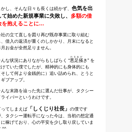
色気を出
しかし、そんな日々も長くは続かず、
して始めた新規事業に失敗し、
多額の借
金を抱えることに…
会社の立て直しを図り再び既存事業に取り組む
も、借入の返済が重くのしかかり、月末になると
毎月お金が全然足りません。
わるあが
そんな状況にありながらもしばらく “
悪足掻
き” を
続けていた僕でしたが、精神的にも身体的にも
（そして何より金銭的に）追い詰められ、とうと
うギブアップ。
そんな末路を辿った先に選んだ仕事が、タクシー
ドライバーというわけです。
「しくじり社長」
言ってしまえば
の僕です
が、タクシー運転手になった今は、当初の想定通
りに稼げており、心の平安を少し取り戻していま
 ^^