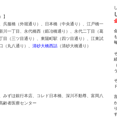
）】
、呉服橋（外堀通り）、日本橋（中央通り）、江戸橋一
新川一丁目、永代橋西（鍛冶橋通り）、永代二丁目（葛
丁目（三ツ目通り）、東陽町駅（四ツ目通り）、江東試
口（丸八通り）、
清砂大橋西詰
（清砂大橋通り）
、みずほ銀行本店、コレド日本橋、深川不動尊、富岡八
高齢者医療センター
す