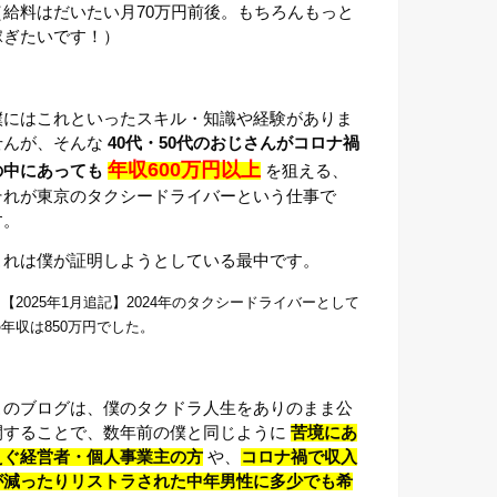
（給料はだいたい月70万円前後。もちろんもっと
稼ぎたいです！）
僕にはこれといったスキル・知識や経験がありま
せんが、そんな
40代・50代のおじさんがコロナ禍
年収600万円以上
の中にあっても
を狙える、
それが東京のタクシードライバーという仕事で
す。
これは僕が証明しようとしている最中です。
【2025年1月追記】2024年のタクシードライバーとして
年収は850万円でした。
このブログは、僕のタクドラ人生をありのまま公
開することで、数年前の僕と同じように
苦境にあ
えぐ経営者・個人事業主の方
や、
コロナ禍で収入
が減ったりリストラされた中年男性に多少でも希