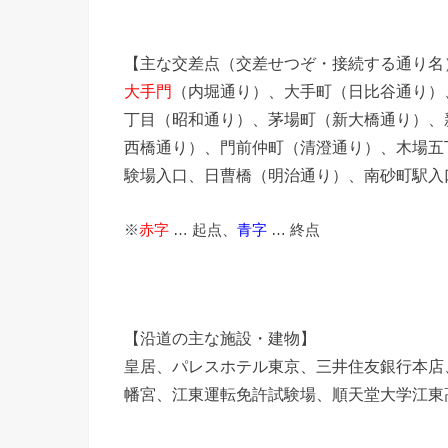
【主な交差点（交差せつぞ・接続する通り名
大手門
（内堀通り）、大手町（日比谷通り）
丁目（昭和通り）、茅場町（新大橋通り）、
西橋通り）、門前仲町（清澄通り）、木場五
験場入口、日曹橋（明治通り）、南砂町駅入
※
赤字
… 起点、
青字
… 終点
【沿道の主な施設・建物】
皇居、パレスホテル東京、三井住友銀行本店
幡宮、江東運転免許試験場、順天堂大学江東