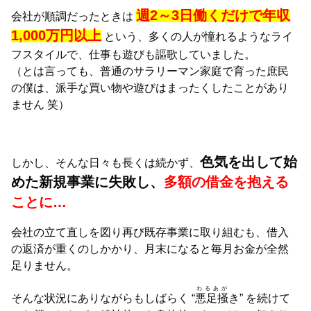
週2～3日働くだけで年収
会社が順調だったときは
1,000万円以上
という、多くの人が憧れるようなライ
フスタイルで、仕事も遊びも謳歌していました。
（とは言っても、普通のサラリーマン家庭で育った庶民
の僕は、派手な買い物や遊びはまったくしたことがあり
ません 笑）
色気を出して始
しかし、そんな日々も長くは続かず、
めた新規事業に失敗し、
多額の借金を抱える
ことに…
会社の立て直しを図り再び既存事業に取り組むも、借入
の返済が重くのしかかり、月末になると毎月お金が全然
足りません。
わるあが
そんな状況にありながらもしばらく “
悪足掻
き” を続けて