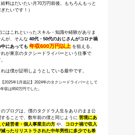
（給料はだいたい月70万円前後。もちろんもっと
稼ぎたいです！）
僕にはこれといったスキル・知識や経験がありま
せんが、そんな
40代・50代のおじさんがコロナ禍
年収600万円以上
の中にあっても
を狙える、
それが東京のタクシードライバーという仕事で
す。
これは僕が証明しようとしている最中です。
【2025年1月追記】2024年のタクシードライバーとして
年収は850万円でした。
このブログは、僕のタクドラ人生をありのまま公
開することで、数年前の僕と同じように
苦境にあ
えぐ経営者・個人事業主の方
や、
コロナ禍で収入
が減ったりリストラされた中年男性に多少でも希