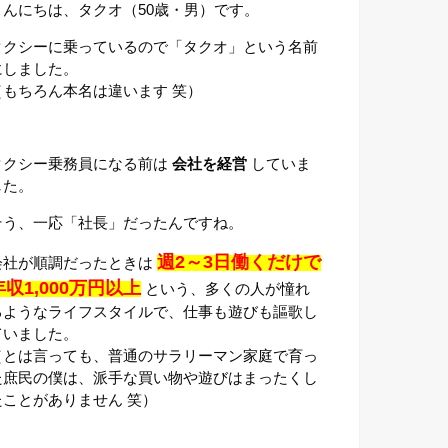
こんにちは、タクオ（50歳・男）です。
タクシーに乗っているので「タクオ」という名前
にしました。
（もちろん本名は違います 笑）
タクシー乗務員になる前は
会社を経営
していま
した。
そう、一応「社長」だったんですね。
週2～3日働くだけで
会社が順調だったときは
年収1,000万円以上
という、多くの人が憧れ
るようなライフスタイルで、仕事も遊びも謳歌し
ていました。
（とは言っても、普通のサラリーマン家庭で育っ
た庶民の僕は、派手な買い物や遊びはまったくし
たことがありません 笑）