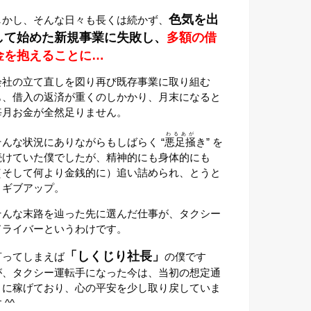
色気を出
しかし、そんな日々も長くは続かず、
して始めた新規事業に失敗し、
多額の借
金を抱えることに…
会社の立て直しを図り再び既存事業に取り組む
も、借入の返済が重くのしかかり、月末になると
毎月お金が全然足りません。
わるあが
そんな状況にありながらもしばらく “
悪足掻
き” を
続けていた僕でしたが、精神的にも身体的にも
（そして何より金銭的に）追い詰められ、とうと
うギブアップ。
そんな末路を辿った先に選んだ仕事が、タクシー
ドライバーというわけです。
「しくじり社長」
言ってしまえば
の僕です
が、タクシー運転手になった今は、当初の想定通
りに稼げており、心の平安を少し取り戻していま
 ^^