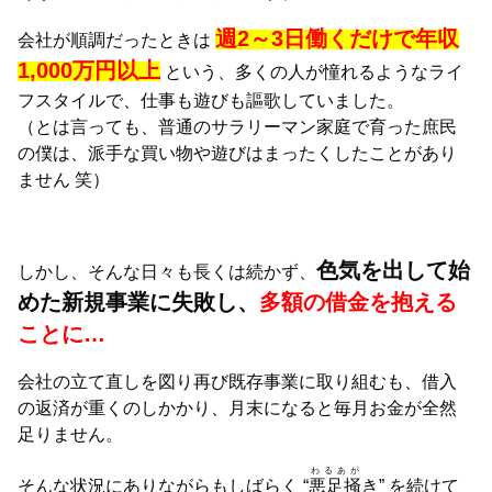
週2～3日働くだけで年収
会社が順調だったときは
1,000万円以上
という、多くの人が憧れるようなライ
フスタイルで、仕事も遊びも謳歌していました。
（とは言っても、普通のサラリーマン家庭で育った庶民
の僕は、派手な買い物や遊びはまったくしたことがあり
ません 笑）
色気を出して始
しかし、そんな日々も長くは続かず、
めた新規事業に失敗し、
多額の借金を抱える
ことに…
会社の立て直しを図り再び既存事業に取り組むも、借入
の返済が重くのしかかり、月末になると毎月お金が全然
足りません。
わるあが
そんな状況にありながらもしばらく “
悪足掻
き” を続けて