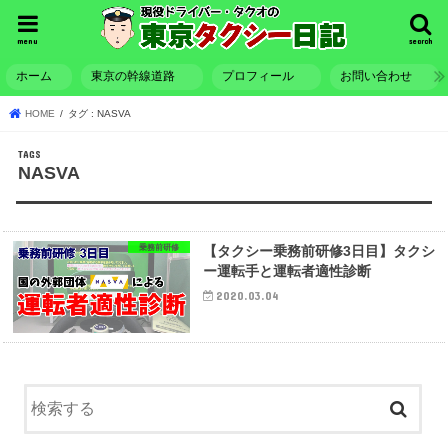
menu
search
ホーム
東京の幹線道路
プロフィール
お問い合わせ
HOME
タグ : NASVA
NASVA
乗務前研修
【タクシー乗務前研修3日目】タクシ
ー運転手と運転者適性診断
2020.03.04