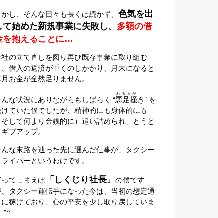
色気を出
しかし、そんな日々も長くは続かず、
して始めた新規事業に失敗し、
多額の借
金を抱えることに…
会社の立て直しを図り再び既存事業に取り組む
も、借入の返済が重くのしかかり、月末になると
毎月お金が全然足りません。
わるあが
そんな状況にありながらもしばらく “
悪足掻
き” を
続けていた僕でしたが、精神的にも身体的にも
（そして何より金銭的に）追い詰められ、とうと
うギブアップ。
そんな末路を辿った先に選んだ仕事が、タクシー
ドライバーというわけです。
「しくじり社長」
言ってしまえば
の僕です
が、タクシー運転手になった今は、当初の想定通
りに稼げており、心の平安を少し取り戻していま
 ^^