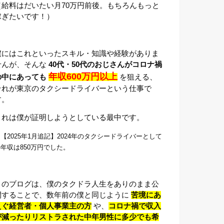
（給料はだいたい月70万円前後。もちろんもっと
稼ぎたいです！）
僕にはこれといったスキル・知識や経験がありま
せんが、そんな
40代・50代のおじさんがコロナ禍
年収600万円以上
の中にあっても
を狙える、
それが東京のタクシードライバーという仕事で
す。
これは僕が証明しようとしている最中です。
【2025年1月追記】2024年のタクシードライバーとして
年収は850万円でした。
このブログは、僕のタクドラ人生をありのまま公
開することで、数年前の僕と同じように
苦境にあ
えぐ経営者・個人事業主の方
や、
コロナ禍で収入
が減ったりリストラされた中年男性に多少でも希