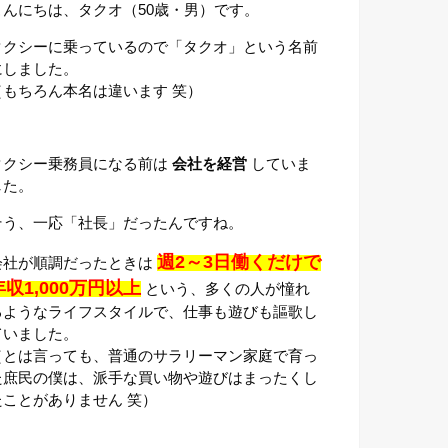
こんにちは、タクオ（50歳・男）です。
タクシーに乗っているので「タクオ」という名前
にしました。
（もちろん本名は違います 笑）
タクシー乗務員になる前は
会社を経営
していま
した。
そう、一応「社長」だったんですね。
週2～3日働くだけで
会社が順調だったときは
年収1,000万円以上
という、多くの人が憧れ
るようなライフスタイルで、仕事も遊びも謳歌し
ていました。
（とは言っても、普通のサラリーマン家庭で育っ
た庶民の僕は、派手な買い物や遊びはまったくし
たことがありません 笑）