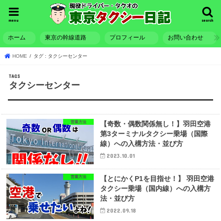
menu
search
ホーム
東京の幹線道路
プロフィール
お問い合わせ
HOME
タグ : タクシーセンター
タクシーセンター
営業方法
【奇数・偶数関係無し！】羽田空港
第3ターミナルタクシー乗場（国際
線）への入構方法・並び方
2023.10.01
営業方法
【とにかくP1を目指せ！】 羽田空港
タクシー乗場（国内線）への入構方
法・並び方
2022.09.18