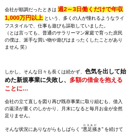
週2～3日働くだけで年収
会社が順調だったときは
1,000万円以上
という、多くの人が憧れるようなライ
フスタイルで、仕事も遊びも謳歌していました。
（とは言っても、普通のサラリーマン家庭で育った庶民
の僕は、派手な買い物や遊びはまったくしたことがあり
ません 笑）
色気を出して始
しかし、そんな日々も長くは続かず、
めた新規事業に失敗し、
多額の借金を抱える
ことに…
会社の立て直しを図り再び既存事業に取り組むも、借入
の返済が重くのしかかり、月末になると毎月お金が全然
足りません。
わるあが
そんな状況にありながらもしばらく “
悪足掻
き” を続けて