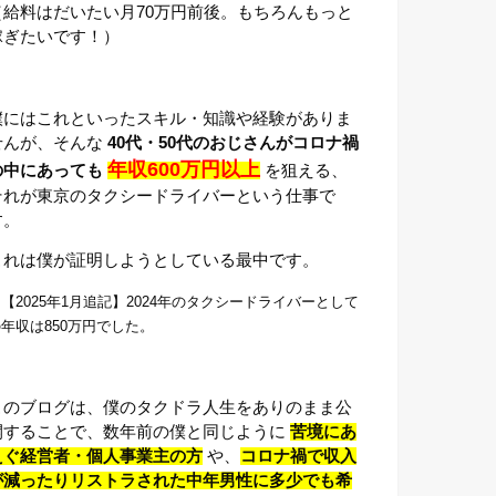
（給料はだいたい月70万円前後。もちろんもっと
稼ぎたいです！）
僕にはこれといったスキル・知識や経験がありま
せんが、そんな
40代・50代のおじさんがコロナ禍
年収600万円以上
の中にあっても
を狙える、
それが東京のタクシードライバーという仕事で
す。
これは僕が証明しようとしている最中です。
【2025年1月追記】2024年のタクシードライバーとして
年収は850万円でした。
このブログは、僕のタクドラ人生をありのまま公
開することで、数年前の僕と同じように
苦境にあ
えぐ経営者・個人事業主の方
や、
コロナ禍で収入
が減ったりリストラされた中年男性に多少でも希