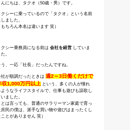
こんにちは、タクオ（50歳・男）です。
タクシーに乗っているので「タクオ」という名前
にしました。
（もちろん本名は違います 笑）
タクシー乗務員になる前は
会社を経営
していま
した。
そう、一応「社長」だったんですね。
週2～3日働くだけで
会社が順調だったときは
年収1,000万円以上
という、多くの人が憧れ
るようなライフスタイルで、仕事も遊びも謳歌し
ていました。
（とは言っても、普通のサラリーマン家庭で育っ
た庶民の僕は、派手な買い物や遊びはまったくし
たことがありません 笑）