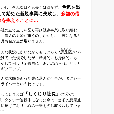
色気を出
しかし、そんな日々も長くは続かず、
して始めた新規事業に失敗し、
多額の借
金を抱えることに…
会社の立て直しを図り再び既存事業に取り組む
も、借入の返済が重くのしかかり、月末になると
毎月お金が全然足りません。
わるあが
そんな状況にありながらもしばらく “
悪足掻
き” を
続けていた僕でしたが、精神的にも身体的にも
（そして何より金銭的に）追い詰められ、とうと
うギブアップ。
そんな末路を辿った先に選んだ仕事が、タクシー
ドライバーというわけです。
「しくじり社長」
言ってしまえば
の僕です
が、タクシー運転手になった今は、当初の想定通
りに稼げており、心の平安を少し取り戻していま
 ^^