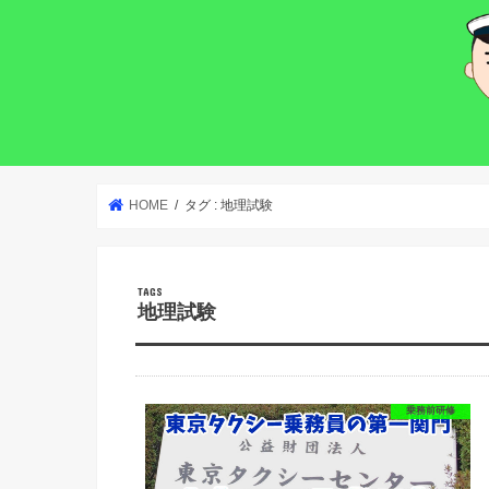
HOME
タグ : 地理試験
地理試験
乗務前研修