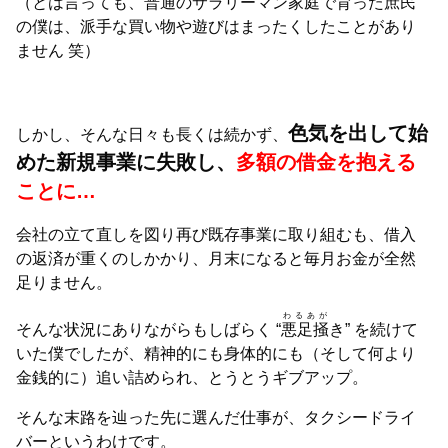
（とは言っても、普通のサラリーマン家庭で育った庶民
の僕は、派手な買い物や遊びはまったくしたことがあり
ません 笑）
色気を出して始
しかし、そんな日々も長くは続かず、
めた新規事業に失敗し、
多額の借金を抱える
ことに…
会社の立て直しを図り再び既存事業に取り組むも、借入
の返済が重くのしかかり、月末になると毎月お金が全然
足りません。
わるあが
そんな状況にありながらもしばらく “
悪足掻
き” を続けて
いた僕でしたが、精神的にも身体的にも（そして何より
金銭的に）追い詰められ、とうとうギブアップ。
そんな末路を辿った先に選んだ仕事が、タクシードライ
バーというわけです。