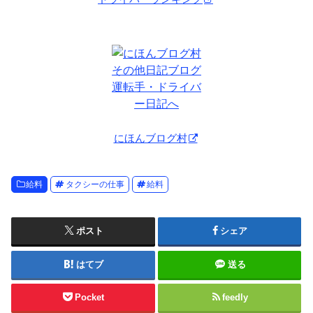
にほんブログ村
給料
タクシーの仕事
給料
ポスト
シェア
はてブ
送る
Pocket
feedly