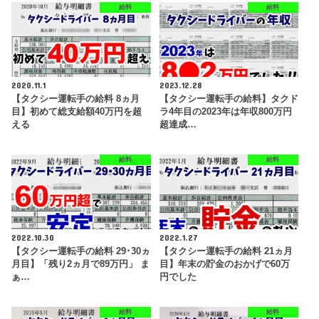
給料
給料
2020.11.1
2023.12.28
【タクシー運転手の給料 8ヵ月
【タクシー運転手の給料】タクド
目】初めて総支給額40万円を超
ラ4年目の2023年は年収800万円
える
超達成…
給料
給料
2022.10.30
2022.1.27
【タクシー運転手の給料 29･30ヵ
【タクシー運転手の給料 21ヵ月
月目】「残り2ヵ月で89万円」 ま
目】年末の貯金のおかげで60万
ぁ…
円でした
給料
給料