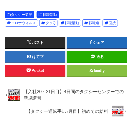
タクシー業界
転職活動
コロナウィルス
タクQ
転職活動
転職道
面接
ポスト
シェア
はてブ
送る
Pocket
feedly
【入社20・21日目】4日間のタクシーセンターでの
新規講習
【タクシー運転手1ヵ月目】初めての給料