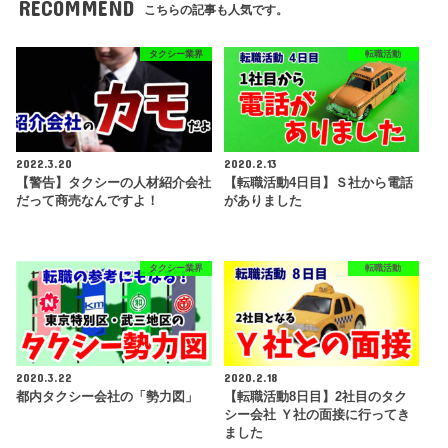
RECOMMEND
こちらの記事も人気です。
タクシー業界
転職活動
2022.3.20
2020.2.13
【警告】タクシーの人材紹介会社
【転職活動4日目】Ｓ社から電話
だって商売なんですよ！
がありました
タクシー業界
転職活動
2020.3.22
2020.2.18
都内タクシー会社の「勢力図」
【転職活動8日目】2社目のタク
シー会社 Ｙ社の面接に行ってき
ました