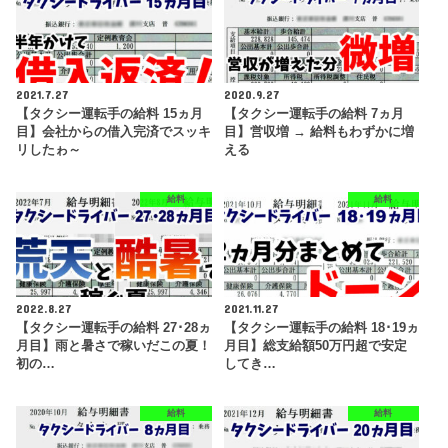
2021.7.27
2020.9.27
【タクシー運転手の給料 15ヵ月
【タクシー運転手の給料 7ヵ月
目】会社からの借入完済でスッキ
目】営収増 → 給料もわずかに増
リしたゎ～
える
給料
給料
2022.8.27
2021.11.27
【タクシー運転手の給料 27･28ヵ
【タクシー運転手の給料 18･19ヵ
月目】雨と暑さで稼いだこの夏！
月目】総支給額50万円超で安定
初の…
してき…
給料
給料