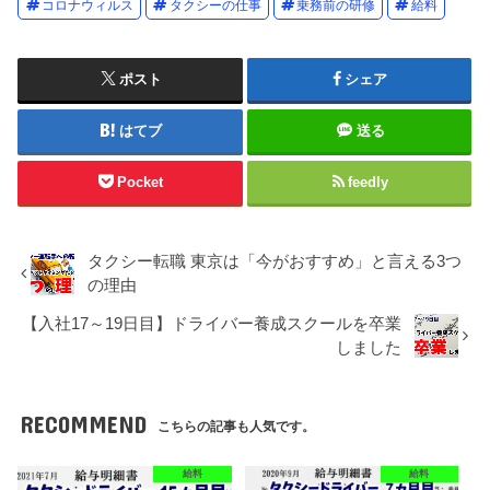
コロナウィルス
タクシーの仕事
乗務前の研修
給料
ポスト
シェア
はてブ
送る
Pocket
feedly
タクシー転職 東京は「今がおすすめ」と言える3つ
の理由
【入社17～19日目】ドライバー養成スクールを卒業
しました
RECOMMEND
こちらの記事も人気です。
給料
給料