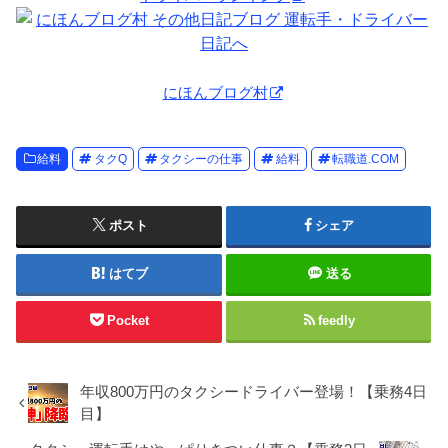
にほんブログ村
給料
タクQ
タクシーの仕事
給料
転職道.COM
ポスト
シェア
はてブ
送る
Pocket
feedly
年収800万円のタクシードライバー登場！【乗務4日
目】