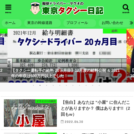
menu
search
ホーム
東京の幹線道路
プロフィール
お問い合わせ
給料
2
【タクシー運転手の給料 20ヵ月目】12月度の給料公開 & 2021
【
年の年収は600万円以上でした！
1
ドライバーの休日
【告白】あなたは “小屋” に住んだこ
とがありますか？ 僕はあります!!（2
回もw）
2022.06.30