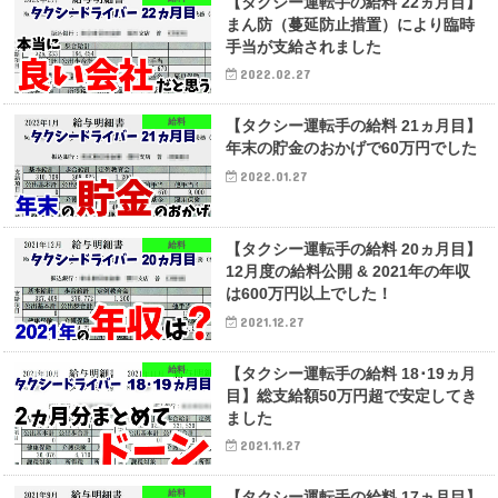
【タクシー運転手の給料 22ヵ月目】
まん防（蔓延防止措置）により臨時
手当が支給されました
2022.02.27
給料
【タクシー運転手の給料 21ヵ月目】
年末の貯金のおかげで60万円でした
2022.01.27
給料
【タクシー運転手の給料 20ヵ月目】
12月度の給料公開 & 2021年の年収
は600万円以上でした！
2021.12.27
給料
【タクシー運転手の給料 18･19ヵ月
目】総支給額50万円超で安定してき
ました
2021.11.27
給料
【タクシー運転手の給料 17ヵ月目】