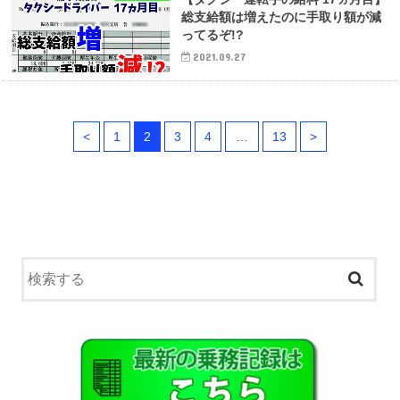
総支給額は増えたのに手取り額が減
ってるぞ!?
2021.09.27
<
1
2
3
4
…
13
>