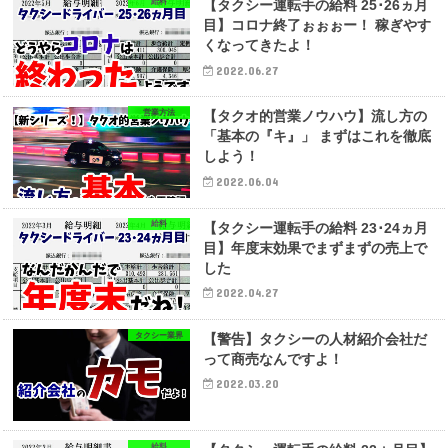
給料
【タクシー運転手の給料 25･26ヵ月
目】コロナ終了ぉぉぉー！ 稼ぎやす
くなってきたよ！
2022.06.27
営業方法
【タクオ的営業ノウハウ】流し方の
「基本の『キ』」 まずはこれを徹底
しよう！
2022.06.04
給料
【タクシー運転手の給料 23･24ヵ月
目】年度末効果でまずまずの売上で
した
2022.04.27
タクシー業界
【警告】タクシーの人材紹介会社だ
って商売なんですよ！
2022.03.20
給料