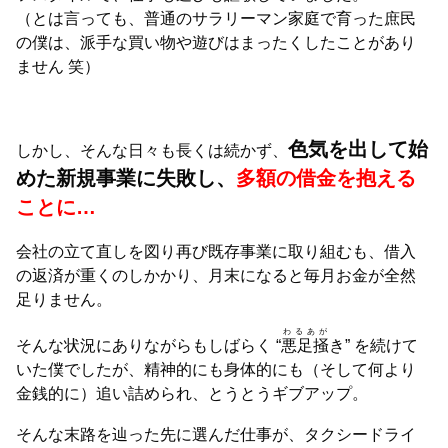
（とは言っても、普通のサラリーマン家庭で育った庶民
の僕は、派手な買い物や遊びはまったくしたことがあり
ません 笑）
色気を出して始
しかし、そんな日々も長くは続かず、
めた新規事業に失敗し、
多額の借金を抱える
ことに…
会社の立て直しを図り再び既存事業に取り組むも、借入
の返済が重くのしかかり、月末になると毎月お金が全然
足りません。
わるあが
そんな状況にありながらもしばらく “
悪足掻
き” を続けて
いた僕でしたが、精神的にも身体的にも（そして何より
金銭的に）追い詰められ、とうとうギブアップ。
そんな末路を辿った先に選んだ仕事が、タクシードライ